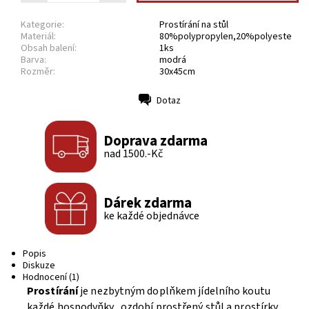
Kategorie:
Prostírání na stůl
Materiál:
80%polypropylen,20%polyeste
Obsah balení:
1ks
Barva:
modrá
Rozměr:
30x45cm
Dotaz
Tisk
Doprava zdarma
nad 1500.-Kč
Dárek zdarma
ke každé objednávce
Popis
Diskuze
Hodnocení (1)
Prostírání
je nezbytným doplňkem jídelního koutu
každé hospodyňky, ozdobí prostřený stůl a prostírky