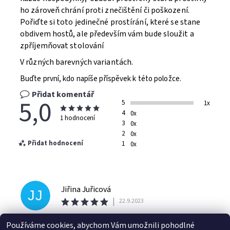
ho zároveň chrání proti znečištění či poškození.
Pořiďte si toto jedinečné prostírání, které se stane
obdivem hostů, ale především vám bude sloužit a
zpříjemňovat stolování
V různých barevných variantách.
Buďte první, kdo napíše příspěvek k této položce.
Přidat komentář
5,0
5
1x
4
0x
1 hodnocení
3
0x
2
0x
Přidat hodnocení
1
0x
Jiřina Juřicová
JJ
|
22.9.2023
krasné ,a učelové
Používáme cookies, abychom Vám umožnili pohodlné