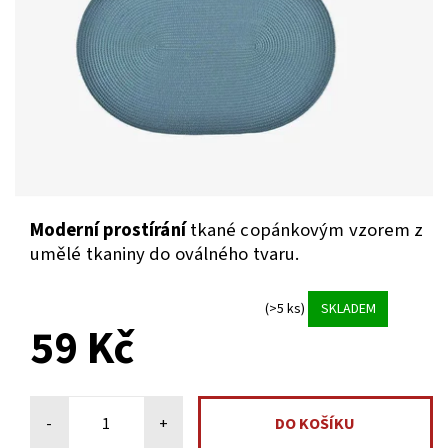
Moderní prostírání
tkané copánkovým vzorem z
umělé tkaniny do oválného tvaru.
(>5 ks)
SKLADEM
59 Kč
-
+