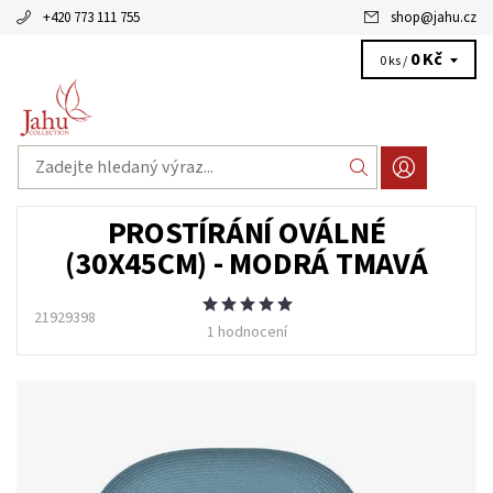
+420 773 111 755
shop
@
jahu.cz
0 Kč
0 ks /
PROSTÍRÁNÍ OVÁLNÉ
(30X45CM) - MODRÁ TMAVÁ
21929398
1 hodnocení