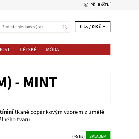
PŘIHLÁŠENÍ
0 ks /
0 Kč
NOST
DĚTSKÉ
MÓDA
) - MINT
írání
tkané copánkovým vzorem z umělé
álného tvaru.
(>5 ks)
SKLADEM