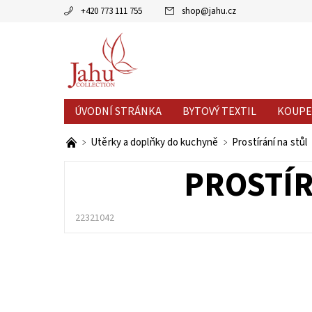
+420 773 111 755
shop
@
jahu.cz
ÚVODNÍ STRÁNKA
BYTOVÝ TEXTIL
KOUPE
AKCE MĚSÍCE
VÝPRODEJ %
Utěrky a doplňky do kuchyně
Prostírání na stůl
PROSTÍR
22321042