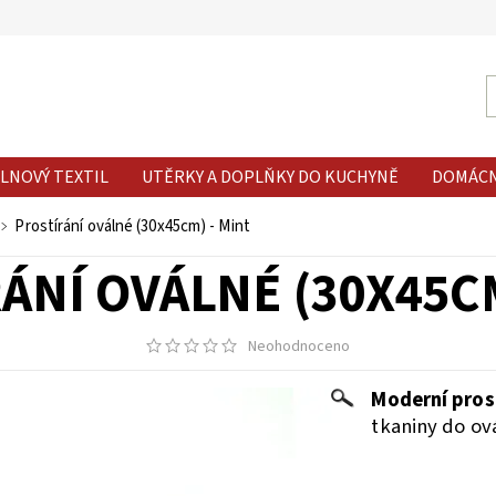
LNOVÝ TEXTIL
UTĚRKY A DOPLŇKY DO KUCHYNĚ
DOMÁC
Prostírání oválné (30x45cm) - Mint
ÁNÍ OVÁLNÉ (30X45CM
Neohodnoceno
Moderní prost
tkaniny do ov