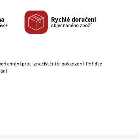
ma
Rychlé doručení
ávce
objednaného zboží
ň chrání proti znečištění či poškození. Pořiďte
vání