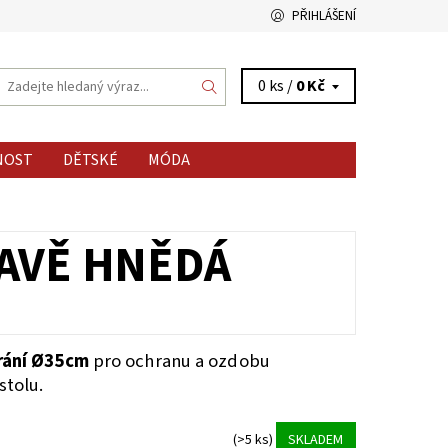
PŘIHLÁŠENÍ
0 ks /
0 Kč
NOST
DĚTSKÉ
MÓDA
MAVĚ HNĚDÁ
rání Ø35cm
pro ochranu a ozdobu
tolu.
(>5 ks)
SKLADEM