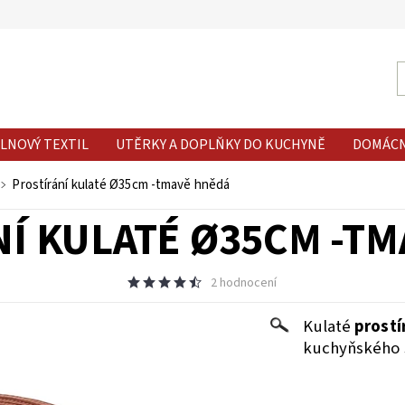
LNOVÝ TEXTIL
UTĚRKY A DOPLŇKY DO KUCHYNĚ
DOMÁC
Prostírání kulaté Ø35cm -tmavě hnědá
Í KULATÉ Ø35CM -T
2 hodnocení
Kulaté
prostí
kuchyňského s