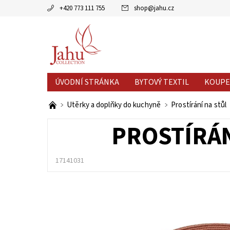
+420 773 111 755
shop
@
jahu.cz
ÚVODNÍ STRÁNKA
BYTOVÝ TEXTIL
KOUPE
AKCE MĚSÍCE
VÝPRODEJ %
Utěrky a doplňky do kuchyně
Prostírání na stůl
PROSTÍRÁN
17141031