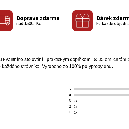
Doprava zdarma
Dárek zdar
nad 1500.-Kč
ke každé objedn
 kvalitního stolování i praktickým doplňkem. Ø 35 cm chrání po
pro každého strávníka. Vyrobeno ze 100% polypropylenu.
5
4
3
0x
2
0x
1
0x