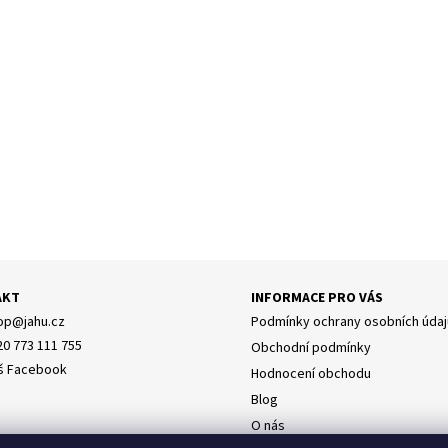
y osobních údajů
AKT
INFORMACE PRO VÁS
op
@
jahu.cz
Podmínky ochrany osobních údaj
20 773 111 755
Obchodní podmínky
š Facebook
Hodnocení obchodu
Blog
O nás