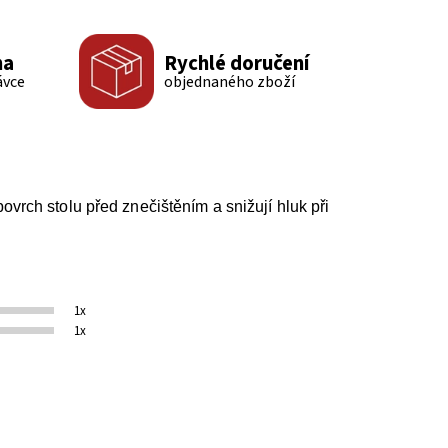
ma
Rychlé doručení
ávce
objednaného zboží
vrch stolu před znečištěním a snižují hluk při
1x
1x