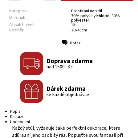
Kategorie:
Prostírání na stůl
70% polyvinylchlorid, 30%
Materiál:
polyester
Obsah balení:
1ks
Rozměr:
30x45cm
Dotaz
Tisk
Doprava zdarma
nad 1500.-Kč
Dárek zdarma
ke každé objednávce
Popis
Diskuze
Hodnocení
Každý stůl, vyžaduje také perfektní dekorace, které
zdůrazní jeho osobitý ráz. Popusťte svou fantazii při