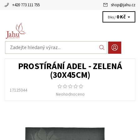
+420 773 111 755
shop
@
jahu.cz
0 Kč
0 ks /
PROSTÍRÁNÍ ADEL - ZELENÁ
(30X45CM)
17125044
Neohodnoceno