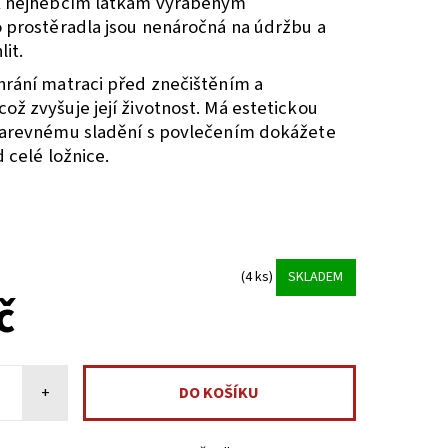
k nejhebčím látkám vyráběným
o prostěradla jsou nenáročná na údržbu a
it.
hrání matraci před znečištěním a
ož zvyšuje její životnost. Má estetickou
barevnému sladění s povlečením dokážete
d celé ložnice.
(4 ks)
SKLADEM
č
+