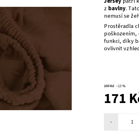
Jersey
patří 
z
bavlny
. Tat
nemusí se žehl
Prostěradla c
poškozením, c
funkci, díky 
ovlivnit vzhle
197 Kč
–13 %
171 K
-