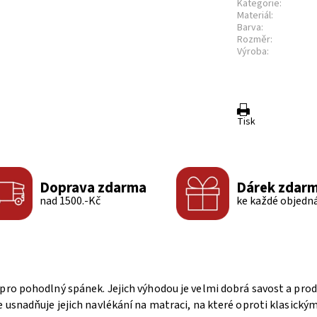
Kategorie:
Materiál:
Barva:
Rozměr:
Výroba:
Tisk
Doprava zdarma
Dárek zdar
nad 1500.-Kč
ke každé objedn
pro pohodlný spánek. Jejich výhodou je velmi dobrá savost a pro
 usnadňuje jejich navlékání na matraci, na které oproti klasickým