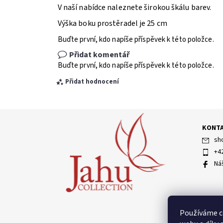
V naší nabídce naleznete širokou škálu barev.
Výška boku prostěradel je 25 cm
Buďte první, kdo napíše příspěvek k této položce.
Přidat komentář
Buďte první, kdo napíše příspěvek k této položce.
Přidat hodnocení
KONT
sh
+4
Ná
Vložením hodnocení souhlasíte s
podmínkami ochran
Používáme c