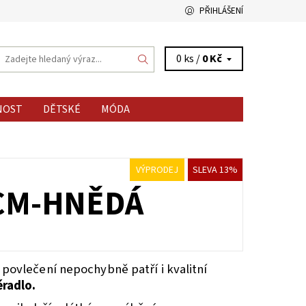
PŘIHLÁŠENÍ
0 ks /
0 Kč
NOST
DĚTSKÉ
MÓDA
VÝPRODEJ
SLEVA 13%
CM-HNĚDÁ
 povlečení nepochybně patří i kvalitní
ěradlo.