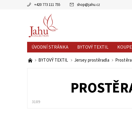
+420 773 111 755
shop
@
jahu.cz
ÚVODNÍ STRÁNKA
BYTOVÝ TEXTIL
KOUPE
AKCE MĚSÍCE
VÝPRODEJ %
BYTOVÝ TEXTIL
Jersey prostěradla
Prostěra
PROSTĚR
3189