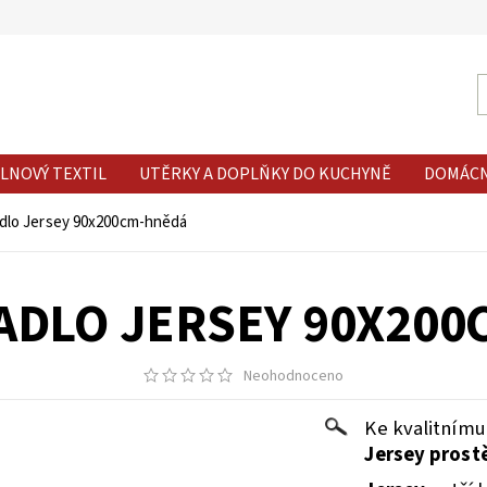
LNOVÝ TEXTIL
UTĚRKY A DOPLŇKY DO KUCHYNĚ
DOMÁC
dlo Jersey 90x200cm-hnědá
ADLO JERSEY 90X200
Neohodnoceno
Ke kvalitnímu
Jersey prost