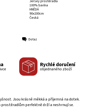
Jersey prostěradla
100% bavlna
HNĚDÁ
90x200cm
Česká
Dotaz
ma
Rychlé doručení
ávce
objednaného zboží
dyšnost. Jsou krásně měkká a příjemná na dotek.
 prostěradlům perfektně drží a neshrnují se.