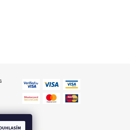
ů
OUHLASÍM