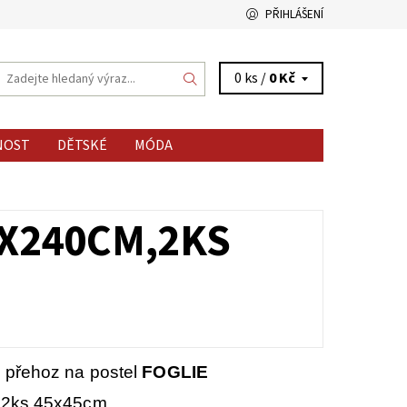
PŘIHLÁŠENÍ
0 ks /
0 Kč
NOST
DĚTSKÉ
MÓDA
0X240CM,2KS
 přehoz na postel
FOGLIE
 2ks 45x45cm