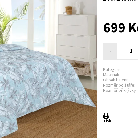
699 K
-
Kategorie:
Materiál:
Obsah balení:
Rozměr polštáře:
Rozměř přikrývky:
Tisk