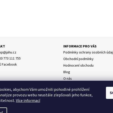
AKT
INFORMACE PRO VÁS
op
@
jahu.cz
Podmínky ochrany osobních údaj
20 773 111 755
Obchodní podmínky
š Facebook
Hodnocení obchodu
Blog
O nás
Doprava
y osobních údajů
ookies, abychom Vám umožnili pohodlné prohlížení
Napište nám
S
analýze provozu webu neustále zlepšovali jeho funkce,
itelnost.
Více informací