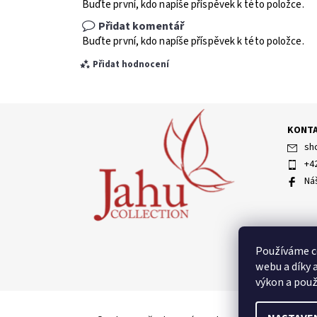
Buďte první, kdo napíše příspěvek k této položce.
Přidat komentář
Buďte první, kdo napíše příspěvek k této položce.
Přidat hodnocení
KONT
sh
+4
Ná
Vložením hodnocení souhlasíte s
podmínkami ochran
Používáme c
webu a díky 
výkon a použ