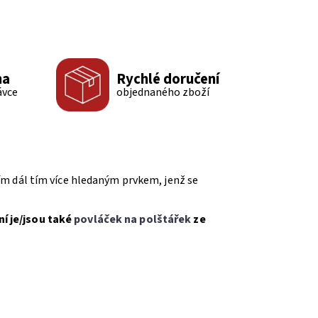
ma
Rychlé doručení
ávce
objednaného zboží
 čím dál tím více hledaným prvkem, jenž se
.
ní je/jsou také
povláček na polštářek
ze