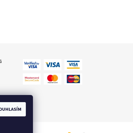
ů
OUHLASÍM