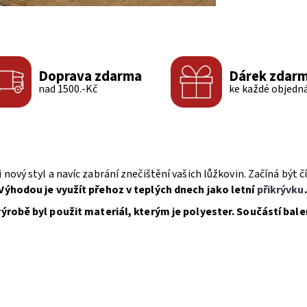
Doprava zdarma
Dárek zdar
nad 1500.-Kč
ke každé objedn
i nový styl a navíc zabrání znečištění vašich lůžkovin. Začíná být
 Výhodou je využít přehoz v teplých dnech jako letní
přikrývku
výrobě byl použit materiál, kterým je polyester. Součástí bale