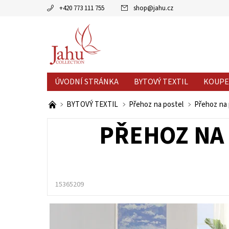
+420 773 111 755
shop
@
jahu.cz
ÚVODNÍ STRÁNKA
BYTOVÝ TEXTIL
KOUPE
AKCE MĚSÍCE
VÝPRODEJ %
BYTOVÝ TEXTIL
Přehoz na postel
Přehoz na 
PŘEHOZ NA 
15365209