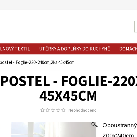
LNOVÝ TEXTIL
UTĚRKY A DOPLŇKY DO KUCHYNĚ
DOMÁC
postel - Foglie-220x240cm,2ks 45x45cm
POSTEL - FOGLIE-22
45X45CM
Neohodnoceno
Oboustranný
200x240cm,