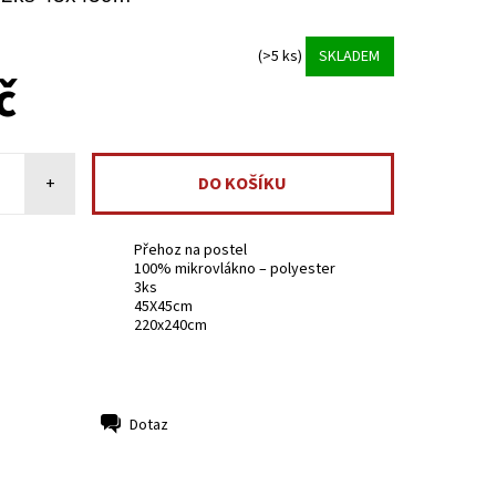
(>5 ks)
SKLADEM
č
+
Přehoz na postel
100% mikrovlákno – polyester
3ks
45X45cm
220x240cm
Dotaz