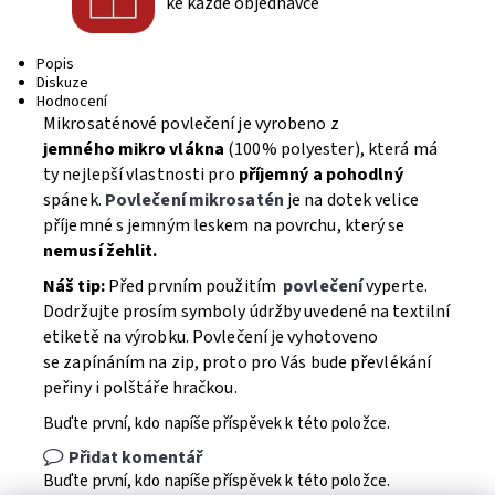
ke každé objednávce
Popis
Diskuze
Hodnocení
Mikrosaténové povlečení je vyrobeno z
jemného mikro vlákna
(100% polyester), která má
ty nejlepší vlastnosti pro
příjemný a pohodlný
spánek.
Povlečení mikrosatén
je na dotek velice
příjemné s jemným leskem na povrchu, který se
nemusí žehlit.
Náš tip:
Před prvním použitím
povlečení
vyperte.
Dodržujte prosím symboly údržby uvedené na textilní
etiketě na výrobku. Povlečení je vyhotoveno
se zapínáním na zip, proto pro Vás bude převlékání
peřiny i polštáře hračkou.
Buďte první, kdo napíše příspěvek k této položce.
Přidat komentář
Buďte první, kdo napíše příspěvek k této položce.