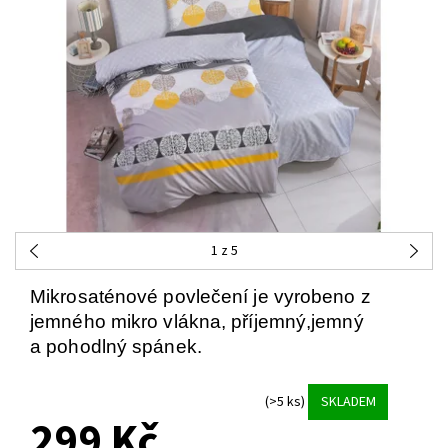
1
z 5
Mikrosaténové povlečení je vyrobeno z
jemného mikro vlákna, příjemný,jemný
a pohodlný spánek.
(>5 ks)
SKLADEM
299 Kč