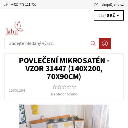
+420 773 111 755
shop
@
jahu.cz
0 Kč
0 ks /
POVLEČENÍ MIKROSATÉN -
VZOR 31447 (140X200,
70X90CM)
15351294
Neohodnoceno