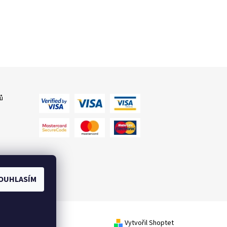
ů
OUHLASÍM
Vytvořil Shoptet