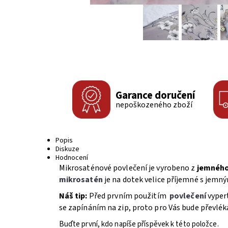
Garance doručení
nepoškozeného zboží
Popis
Diskuze
Hodnocení
Mikrosaténové povlečení je vyrobeno z
jemného
mikrosatén
je na dotek velice příjemné s jemn
Náš tip:
Před prvním použitím
povlečení
vyper
se zapínáním na zip, proto pro Vás bude převléká
Buďte první, kdo napíše příspěvek k této položce.