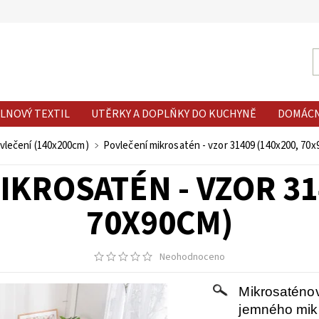
LNOVÝ TEXTIL
UTĚRKY A DOPLŇKY DO KUCHYNĚ
DOMÁC
vlečení (140x200cm)
Povlečení mikrosatén - vzor 31409 (140x200, 70
KROSATÉN - VZOR 31
70X90CM)
Neohodnoceno
Mikrosaténov
jemného mikr