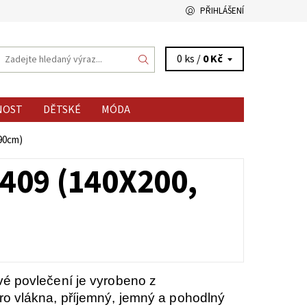
PŘIHLÁŠENÍ
0 ks /
0 Kč
NOST
DĚTSKÉ
MÓDA
x90cm)
409 (140X200,
é povlečení je vyrobeno z
o vlákna, příjemný, jemný a pohodlný