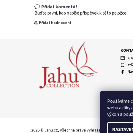
Přidat komentář
Buďte první, kdo napíše příspěvek k této položce.
Přidat hodnocení
KONT
sh
+4
Ná
Vložením hodnocení souhlasíte s
podmínkami ochran
Používáme c
webu a díky 
výkon a použ
NASTAVE
2026 © Jahu.cz, všechna práva vyhrazena