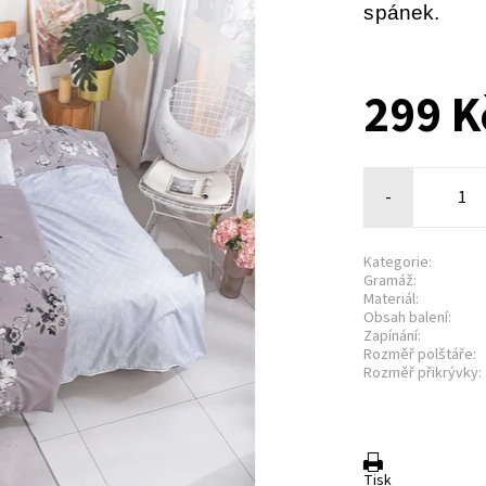
spánek.
299 K
-
Kategorie:
Gramáž:
Materiál:
Obsah balení:
Zapínání:
Rozměř polštáře:
Rozměř přikrývky:
Tisk