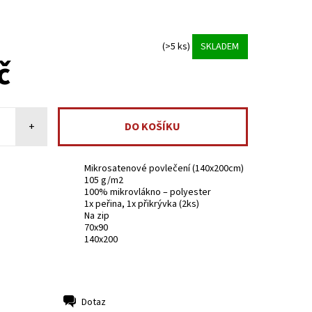
(>5 ks)
SKLADEM
č
+
Mikrosatenové povlečení (140x200cm)
105 g/m2
100% mikrovlákno – polyester
1x peřina, 1x přikrývka (2ks)
Na zip
70x90
140x200
Dotaz