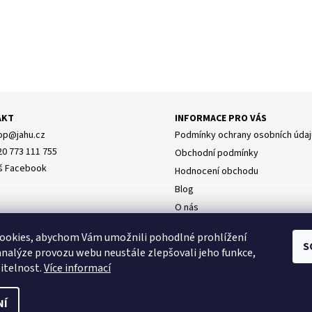
AKT
INFORMACE PRO VÁS
op
@
jahu.cz
Podmínky ochrany osobních údaj
20 773 111 755
Obchodní podmínky
š Facebook
Hodnocení obchodu
Blog
O nás
Doprava
y osobních údajů
ookies, abychom Vám umožnili pohodlné prohlížení
Napište nám
S
analýze provozu webu neustále zlepšovali jeho funkce,
itelnost.
Více informací
NÍ