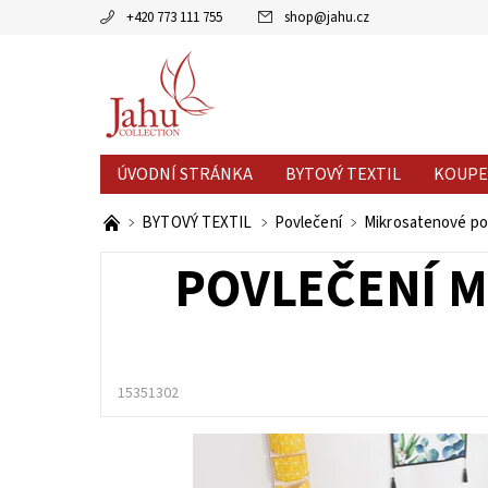
+420 773 111 755
shop
@
jahu.cz
ÚVODNÍ STRÁNKA
BYTOVÝ TEXTIL
KOUPE
AKCE MĚSÍCE
VÝPRODEJ %
BYTOVÝ TEXTIL
Povlečení
Mikrosatenové po
POVLEČENÍ MI
15351302