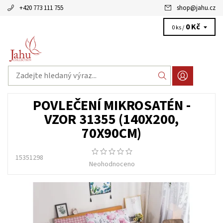
+420 773 111 755
shop
@
jahu.cz
0 Kč
0 ks /
POVLEČENÍ MIKROSATÉN -
VZOR 31355 (140X200,
70X90CM)
15351298
Neohodnoceno