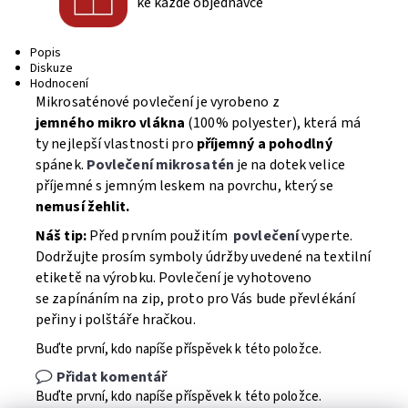
ke každé objednávce
Popis
Diskuze
Hodnocení
Mikrosaténové povlečení je vyrobeno z
jemného mikro vlákna
(100% polyester), která má
ty nejlepší vlastnosti pro
příjemný a pohodlný
spánek.
Povlečení mikrosatén
je na dotek velice
příjemné s jemným leskem na povrchu, který se
nemusí žehlit.
Náš tip:
Před prvním použitím
povlečení
vyperte.
Dodržujte prosím symboly údržby uvedené na textilní
etiketě na výrobku. Povlečení je vyhotoveno
se zapínáním na zip, proto pro Vás bude převlékání
peřiny i polštáře hračkou.
Buďte první, kdo napíše příspěvek k této položce.
Přidat komentář
Buďte první, kdo napíše příspěvek k této položce.