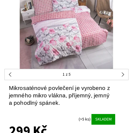
1
z 5
Mikrosaténové povlečení je vyrobeno z
jemného mikro vlákna, příjemný, jemný
a pohodlný spánek.
(>5 ks)
SKLADEM
299 Kč