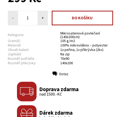
-
+
Mikrosatenové povlečení
Kategorie:
(140x200cm)
Gramáž:
105 g/m2
Materiál:
100% mikrovlákno – polyester
Obsah balení:
1x peřina, 1x přikrývka (2ks)
Zapínání:
Na zip
Rozměř polštáře:
70x90
Rozměř přikrývky:
140x200
Dotaz
Tisk
Doprava zdarma
nad 1500.-Kč
Dárek zdarma