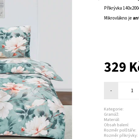
Přikrývka 140x20
Mikrovlákno je
an
329 K
-
Kategorie:
Gramáž:
Materiál:
Obsah balení:
Rozměr polštáře:
Rozměr přikrývky: