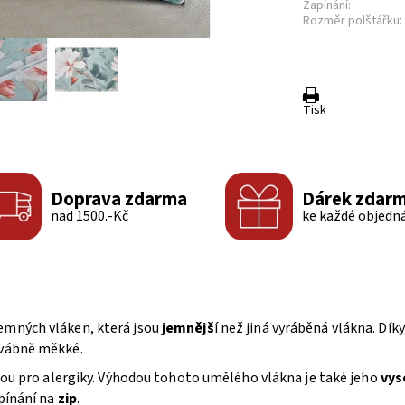
Zapínání:
Rozměr polštářku:
Tisk
Doprava zdarma
Dárek zdar
nad 1500.-Kč
ke každé objedn
jemných vláken, která jsou
jemnějš
í než jiná vyráběná vlákna. Dí
dvábně měkké.
lbou pro alergiky. Výhodou tohoto umělého vlákna je také jeho
vys
apínání na
zip
.