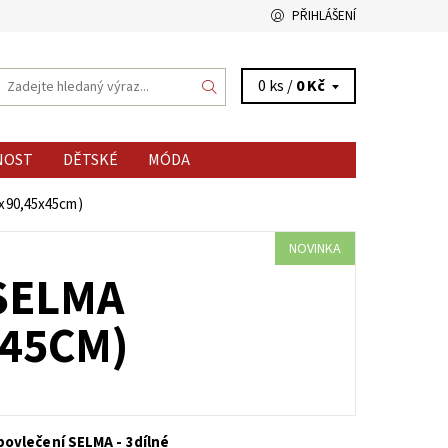
PŘIHLÁŠENÍ
0 ks /
0 Kč
NOST
DĚTSKÉ
MÓDA
0x90,45x45cm)
NOVINKA
SELMA
X45CM)
ovlečení SELMA - 3dílné