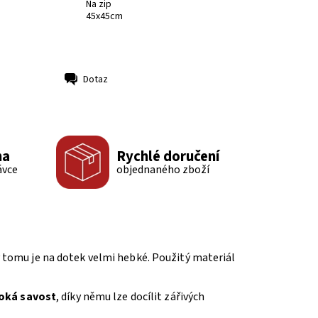
Na zip
45x45cm
Dotaz
ma
Rychlé doručení
ávce
objednaného zboží
ky tomu je na dotek velmi hebké. Použitý materiál
oká savost
, díky němu lze docílit zářivých