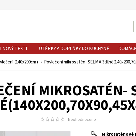
LNOVÝ TEXTIL
UTĚRKY A DOPLŇKY DO KUCHYNĚ
DOMÁC
vlečení (140x200cm)
Povlečení mikrosatén- SELMA 3dílné(140x200,7
EČENÍ MIKROSATÉN- 
É(140X200,70X90,45
Neohodnoceno
Mikrosaténové p