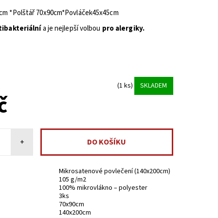
0cm *Polštář 70x90cm*Povláček45x45cm
tibakteriální
a je nejlepší volbou
pro alergiky.
(1 ks)
SKLADEM
č
+
Mikrosatenové povlečení (140x200cm)
105 g/m2
100% mikrovlákno – polyester
3ks
70x90cm
140x200cm