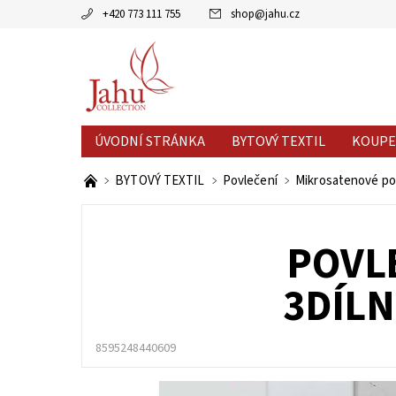
+420 773 111 755
shop
@
jahu.cz
ÚVODNÍ STRÁNKA
BYTOVÝ TEXTIL
KOUPE
AKCE MĚSÍCE
VÝPRODEJ %
BYTOVÝ TEXTIL
Povlečení
Mikrosatenové po
POVL
3DÍLN
8595248440609