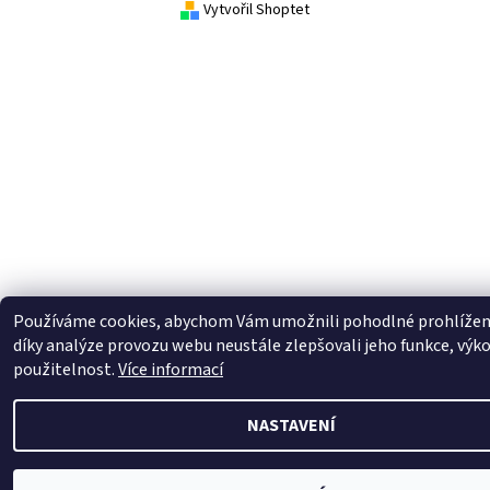
Vytvořil Shoptet
Vložením hodnocení souhlasíte s
podmínkami
ochrany osobních údajů
Používáme cookies, abychom Vám umožnili pohodlné prohlížen
díky analýze provozu webu neustále zlepšovali jeho funkce, výk
použitelnost.
Více informací
NASTAVENÍ