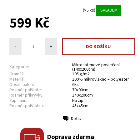
(>5 ks)
SKLADEM
599 Kč
-
+
Mikrosatenové povlečení
Kategorie:
(140x200cm)
Gramáž:
105 g/m2
Materiál:
100% mikrovlákno – polyester
Obsah balení:
6ks
Rozměr polštáře:
70x90cm
Rozměr přikrývky:
140x200cm
Zapínání:
Na zip
Rozměr polštářku:
45x45cm
Dotaz
Tisk
Doprava zdarma