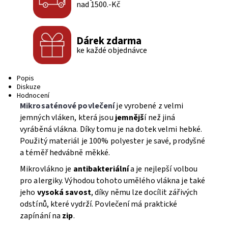
nad 1500.-Kč
Dárek zdarma
ke každé objednávce
Popis
Diskuze
Hodnocení
Mikrosaténové povlečení
je vyrobené z velmi
jemných vláken, která jsou
jemnějš
í než jiná
vyráběná vlákna. Díky tomu je na dotek velmi hebké.
Použitý materiál je 100% polyester je savé, prodyšné
a téměř hedvábně měkké.
Mikrovlákno je
antibakteriální
a je nejlepší volbou
pro alergiky. Výhodou tohoto umělého vlákna je také
jeho
vysoká savost
, díky němu lze docílit zářivých
odstínů, které vydrží. Povlečení má praktické
zapínání na
zip
.