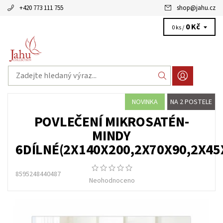
+420 773 111 755
shop
@
jahu.cz
0 Kč
0 ks /
NOVINKA
NA 2 POSTELE
POVLEČENÍ MIKROSATÉN-
MINDY
6DÍLNÉ(2X140X200,2X70X90,2X45
8595248440487
Neohodnoceno