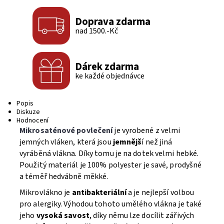
Tisk
Doprava zdarma
nad 1500.-Kč
Dárek zdarma
ke každé objednávce
Popis
Diskuze
Hodnocení
Mikrosaténové povlečení
je vyrobené z velmi
jemných vláken, která jsou
jemnějš
í než jiná
vyráběná vlákna. Díky tomu je na dotek velmi hebké.
Použitý materiál je 100% polyester je savé, prodyšné
a téměř hedvábně měkké.
Mikrovlákno je
antibakteriální
a je nejlepší volbou
pro alergiky. Výhodou tohoto umělého vlákna je také
jeho
vysoká savost
, díky němu lze docílit zářivých