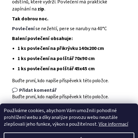
odstínů, které vydrží. Povlečení má praktické
zapínání na
zip
.
Tak dobrou noc.
Povlečení
se nežehlí, pere se naruby na 40°C
Balení povlečení obsahuje:
1 ks povlečení na přikrývku 140x200 cm
1 ks povlečení na polštář 70x90 cm
1 ks povlečení na polštář 45x45 cm
Buďte první, kdo napíše příspěvek k této položce.
Přidat komentář
Buďte první, kdo napíše příspěvek k této položce.
Přidat hodnocení
Používáme cookies, abychom Vám umožnili pohodlné
prohlížení webu a díky analýze provozu webu neustále
zlepšovali jeho funkce, výkon a použitelnost.
Více informací