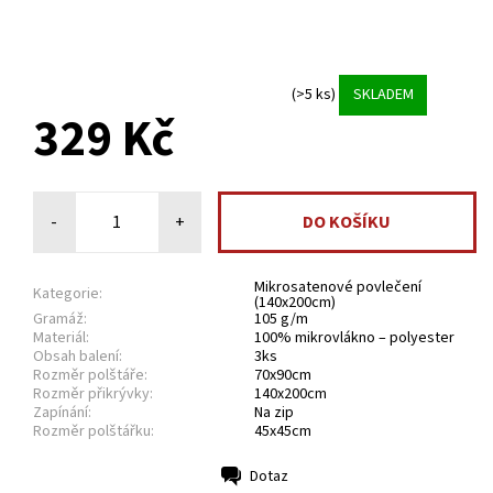
(>5 ks)
SKLADEM
329 Kč
-
+
Mikrosatenové povlečení
Kategorie:
(140x200cm)
Gramáž:
105 g/m
Materiál:
100% mikrovlákno – polyester
Obsah balení:
3ks
Rozměr polštáře:
70x90cm
Rozměr přikrývky:
140x200cm
Zapínání:
Na zip
Rozměr polštářku:
45x45cm
Dotaz