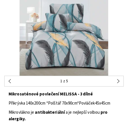
1
z 5
Mikrosaténové povlečení MELISSA - 3dílné
Přikrývka 140x200cm *Polštář 70x90cm*Povláček45x45cm
Mikrovlákno je
antibakteriální
a je nejlepší volbou
pro
alergiky.