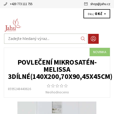
+420 773 111 755
shop
@
jahu.cz
0 Kč
0 ks /
NOVINKA
POVLEČENÍ MIKROSATÉN-
MELISSA
3DÍLNÉ(140X200,70X90,45X45CM)
8595248440616
Neohodnoceno