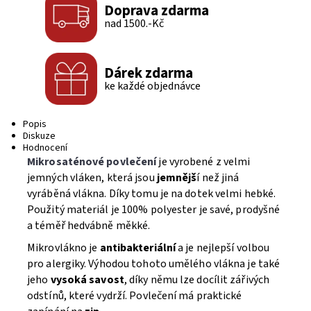
Doprava zdarma
nad 1500.-Kč
Dárek zdarma
ke každé objednávce
Popis
Diskuze
Hodnocení
Mikrosaténové povlečení
je vyrobené z velmi
jemných vláken, která jsou
jemnějš
í než jiná
vyráběná vlákna. Díky tomu je na dotek velmi hebké.
Použitý materiál je 100% polyester je savé, prodyšné
a téměř hedvábně měkké.
Mikrovlákno je
antibakteriální
a je nejlepší volbou
pro alergiky. Výhodou tohoto umělého vlákna je také
jeho
vysoká savost
, díky němu lze docílit zářivých
odstínů, které vydrží. Povlečení má praktické