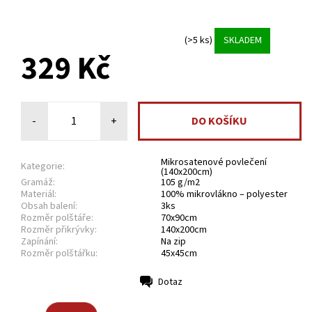
(>5 ks)
SKLADEM
329 Kč
-
+
Mikrosatenové povlečení
Kategorie:
(140x200cm)
Gramáž:
105 g/m2
Materiál:
100% mikrovlákno – polyester
Obsah balení:
3ks
Rozměr polštáře:
70x90cm
Rozměr přikrývky:
140x200cm
Zapínání:
Na zip
Rozměr polštářku:
45x45cm
Dotaz
Tisk