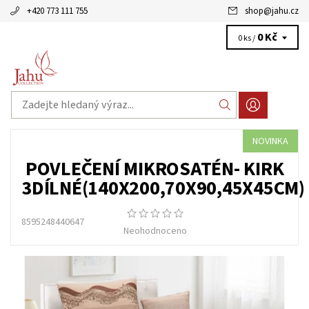
+420 773 111 755
shop
@
jahu.cz
0 Kč
0 ks /
NOVINKA
POVLEČENÍ MIKROSATÉN- KIRK
3DÍLNÉ(140X200,70X90,45X45CM)
8595248440647
Neohodnoceno