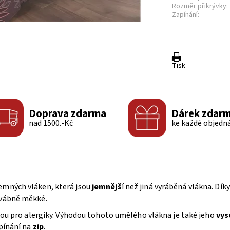
Rozměr přikrývky:
Zapínání:
Tisk
Doprava zdarma
Dárek zdar
nad 1500.-Kč
ke každé objedn
jemných vláken, která jsou
jemnějš
í než jiná vyráběná vlákna. Dí
dvábně měkké.
lbou pro alergiky. Výhodou tohoto umělého vlákna je také jeho
vys
apínání na
zip
.