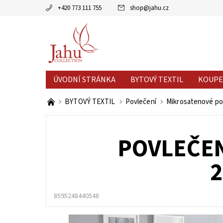
+420 773 111 755
shop
@
jahu.cz
ÚVODNÍ STRÁNKA
BYTOVÝ TEXTIL
KOUPE
AKCE MĚSÍCE
VÝPRODEJ %
BYTOVÝ TEXTIL
Povlečení
Mikrosatenové po
POVLEČEN
2
8595248440548