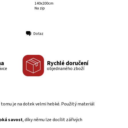
140x200cm
Na zip
Dotaz
ma
Rychlé doručení
ávce
objednaného zboží
ky tomu je na dotek velmi hebké. Použitý materiál
oká savost
, díky němu lze docílit zářivých