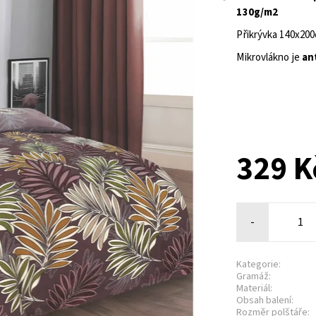
130g/m2
Přikrývka 140x20
Mikrovlákno je
an
329 K
-
Kategorie:
Gramáž:
Materiál:
Obsah balení:
Rozměr polštáře: