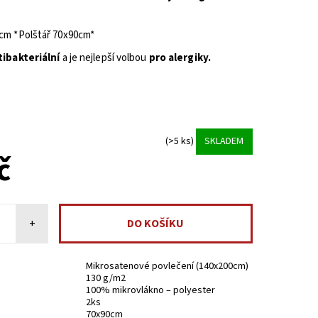
0cm *Polštář 70x90cm*
tibakteriální
a je nejlepší volbou
pro alergiky.
(>5 ks)
SKLADEM
č
+
Mikrosatenové povlečení (140x200cm)
130 g/m2
100% mikrovlákno – polyester
2ks
70x90cm