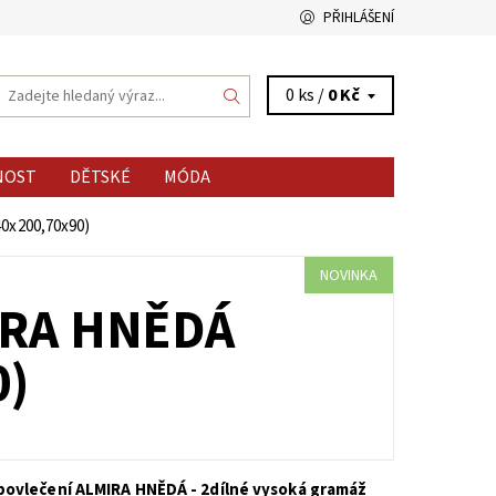
PŘIHLÁŠENÍ
0 ks /
0 Kč
NOST
DĚTSKÉ
MÓDA
0x200,70x90)
NOVINKA
IRA HNĚDÁ
0)
povlečení ALMIRA HNĚDÁ - 2dílné vysoká gramáž