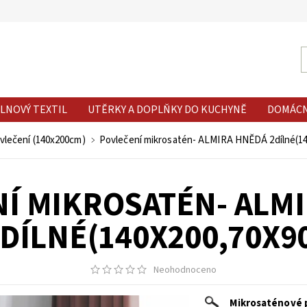
LNOVÝ TEXTIL
UTĚRKY A DOPLŇKY DO KUCHYNĚ
DOMÁC
vlečení (140x200cm)
Povlečení mikrosatén- ALMIRA HNĚDÁ 2dílné(14
Í MIKROSATÉN- ALM
DÍLNÉ(140X200,70X9
Neohodnoceno
Mikrosaténové 