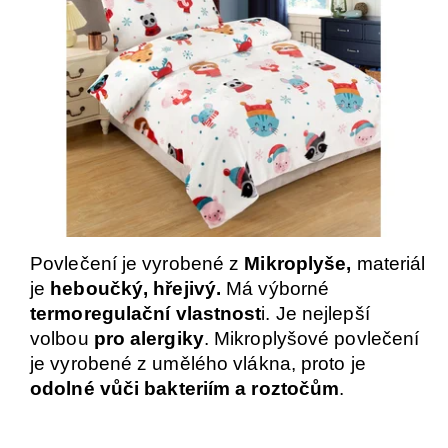
Povlečení je vyrobené z
Mikroplyše,
materiál
je
heboučký, hřejivý.
Má výborné
termoregulační vlastnost
i. Je nejlepší
volbou
pro alergiky
. Mikroplyšové povlečení
je vyrobené z umělého vlákna, proto je
odolné vůči bakteriím a roztočům
.