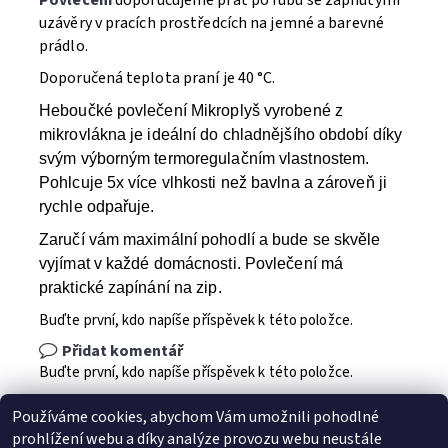
Povlečení
doporučujeme prát po rubu se zapnutými
uzávěry v pracích prostředcích na jemné a barevné
prádlo.
Doporučená teplota praní je 40 °C.
Heboučké povlečení Mikroplyš vyrobené z
mikrovlákna je ideální do chladnějšího období díky
svým výborným termoregulačním vlastnostem.
Pohlcuje 5x více vlhkosti než bavlna a zároveň ji
rychle odpařuje.
Zaručí vám maximální pohodlí a bude se skvěle
vyjímat v každé domácnosti. Povlečení má
praktické zapínání na zip.
Buďte první, kdo napíše příspěvek k této položce.
Přidat komentář
Buďte první, kdo napíše příspěvek k této položce.
Přidat hodnocení
Používáme cookies, abychom Vám umožnili pohodlné
prohlížení webu a díky analýze provozu webu neustále