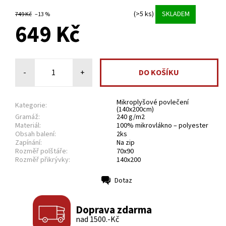
(>5 ks)
SKLADEM
749 Kč
–13 %
649 Kč
-
+
Mikroplyšové povlečení
Kategorie:
(140x200cm)
Gramáž:
240 g/m2
Materiál:
100% mikrovlákno – polyester
Obsah balení:
2ks
Zapínání:
Na zip
Rozměř polštáře:
70x90
Rozměř přikrývky:
140x200
Dotaz
Tisk
Doprava zdarma
nad 1500.-Kč