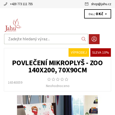
+420 773 111 755
shop
@
jahu.cz
0 Kč
0 ks /
VÝPRODEJ
SLEVA 10%
POVLEČENÍ MIKROPLYŠ - ZOO
140X200, 70X90CM
16540059
Neohodnoceno