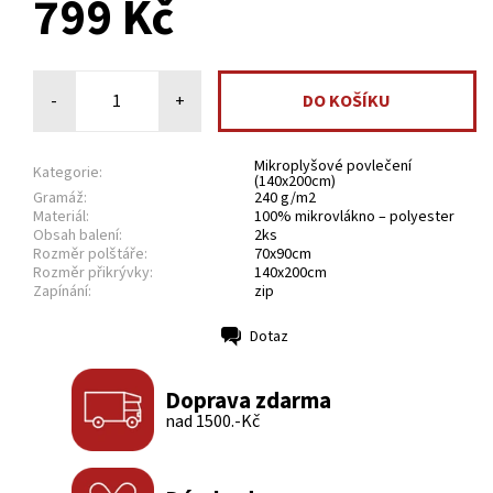
799 Kč
-
+
Mikroplyšové povlečení
Kategorie:
(140x200cm)
Gramáž:
240 g/m2
Materiál:
100% mikrovlákno – polyester
Obsah balení:
2ks
Rozměr polštáře:
70x90cm
Rozměr přikrývky:
140x200cm
Zapínání:
zip
Dotaz
Tisk
Doprava zdarma
nad 1500.-Kč