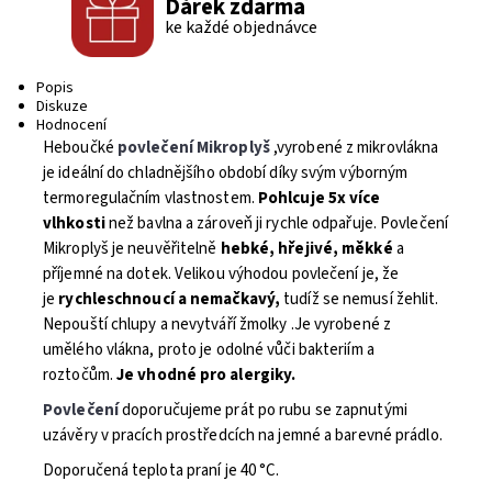
Dárek zdarma
ke každé objednávce
Popis
Diskuze
Hodnocení
Heboučké
povlečení Mikroplyš
,vyrobené z mikrovlákna
je ideální do chladnějšího období díky svým výborným
termoregulačním vlastnostem.
Pohlcuje 5x více
vlhkosti
než bavlna a zároveň ji rychle odpařuje. Povlečení
Mikroplyš je neuvěřitelně
hebké, hřejivé, měkké
a
příjemné na dotek. Velikou výhodou povlečení je, že
je
rychleschnoucí a nemačkavý,
tudíž se nemusí žehlit.
Nepouští chlupy a nevytváří žmolky .Je vyrobené z
umělého vlákna, proto je odolné vůči bakteriím a
roztočům.
Je vhodné pro alergiky.
Povlečení
doporučujeme prát po rubu se zapnutými
uzávěry v pracích prostředcích na jemné a barevné prádlo.
Doporučená teplota praní je 40 °C.