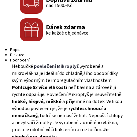
nad 1500.-Kč
Dárek zdarma
ke každé objednávce
Popis
Diskuze
Hodnocení
Heboučké
povlečení Mikroplyš
,vyrobené z
mikrovlákna je ideální do chladnějšího období díky
svým výborným termoregulačním vlastnostem.
Pohlcuje 5x více vlhkosti
než bavlna a zároveň ji
rychle odpařuje. Povlečení Mikroplyš je neuvěřitelně
hebké, hřejivé, měkké
a příjemné na dotek. Velikou
výhodou povlečení je, že je
rychleschnoucí a
nemačkavý,
tudíž se nemusí žehlit. Nepouští chlupy
a nevytváří žmolky .Je vyrobené z umělého vlákna,
proto je odolné vůči bakteriím a roztočům.
Je
vhodné pro alergiky.