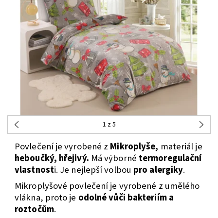
1
z 5
Povlečení je vyrobené z
Mikroplyše,
materiál je
heboučký, hřejivý.
Má výborné
termoregulační
vlastnost
i. Je nejlepší volbou
pro alergiky
.
Mikroplyšové povlečení je vyrobené z umělého
vlákna, proto je
odolné vůči bakteriím a
roztočům
.