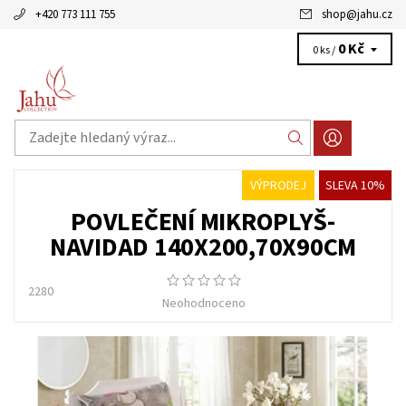
+420 773 111 755
shop
@
jahu.cz
0 Kč
0 ks /
VÝPRODEJ
SLEVA 10%
POVLEČENÍ MIKROPLYŠ-
NAVIDAD 140X200,70X90CM
2280
Neohodnoceno