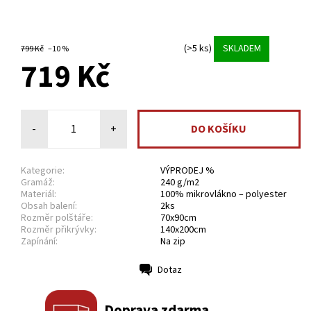
(>5 ks)
SKLADEM
799 Kč
–10 %
719 Kč
-
+
Kategorie:
VÝPRODEJ %
Gramáž:
240 g/m2
Materiál:
100% mikrovlákno – polyester
Obsah balení:
2ks
Rozměr polštáře:
70x90cm
Rozměr přikrývky:
140x200cm
Zapínání:
Na zip
Dotaz
Tisk
Doprava zdarma