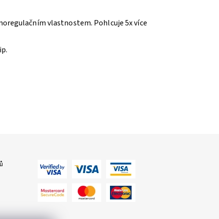
moregulačním vlastnostem. Pohlcuje 5x více
ip.
ů