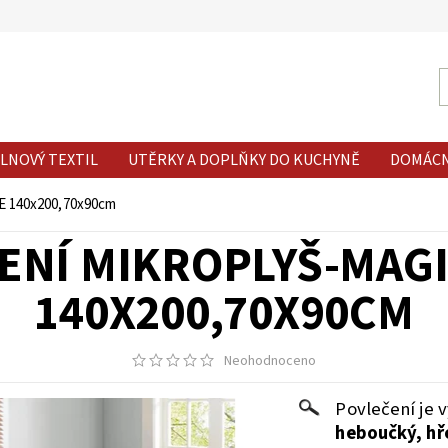
LNOVÝ TEXTIL
UTĚRKY A DOPLŇKY DO KUCHYNĚ
DOMÁC
E 140x200,70x90cm
ENÍ MIKROPLYŠ-MAGI
140X200,70X90CM
Neohodnoceno
Povlečení je 
heboučký, hře