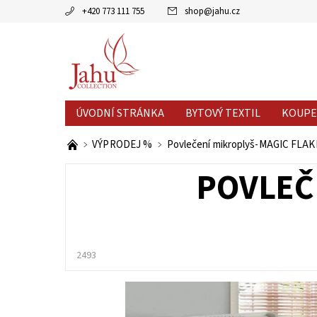
+420 773 111 755
shop
@
jahu.cz
ÚVODNÍ STRÁNKA
BYTOVÝ TEXTIL
KOUPE
AKCE MĚSÍCE
VÝPRODEJ %
VÝPRODEJ %
Povlečení mikroplyš-MAGIC FLAK
POVLEČ
2493