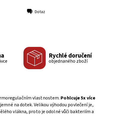
Dotaz
ma
Rychlé doručení
ávce
objednaného zboží
 termoregulačním vlastnostem.
Pohlcuje 5x více
íjemné na dotek. Velikou výhodou povlečení je,
ělého vlákna, proto je odolné vůči bakteriím a