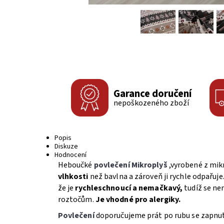
Garance doručení
nepoškozeného zboží
Popis
Diskuze
Hodnocení
Heboučké
povlečení Mikroplyš
,vyrobené z mik
vlhkosti
než bavlna a zároveň ji rychle odpařuje
že je
rychleschnoucí a nemačkavý,
tudíž se ne
roztočům.
Je vhodné pro alergiky.
Povlečení
doporučujeme prát po rubu se zapnut