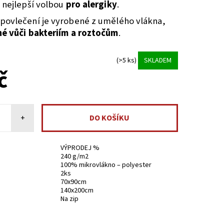
e nejlepší volbou
pro alergiky
.
povlečení je vyrobené z umělého vlákna,
é vůči bakteriím a roztočům
.
(>5 ks)
SKLADEM
č
+
VÝPRODEJ %
240 g/m2
100% mikrovlákno – polyester
2ks
70x90cm
140x200cm
Na zip