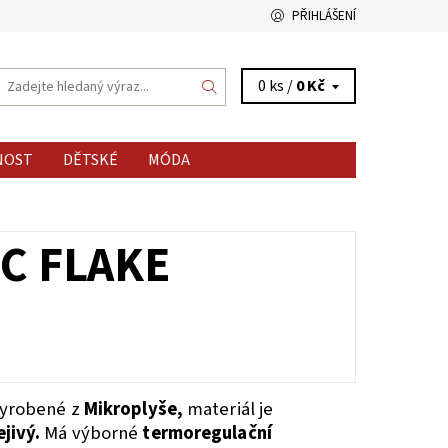
PŘIHLÁŠENÍ
0 ks /
0 Kč
NOST
DĚTSKÉ
MÓDA
C FLAKE
vyrobené z
Mikroplyše,
materiál je
jivý.
Má výborné
termoregulační