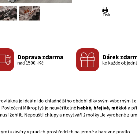
Tisk
Doprava zdarma
Dárek zdar
nad 1500.-Kč
ke každé objedn
rovlákna je ideální do chladnějšího období díky svým výborným
. Povlečení Mikroplyš je neuvěřitelně
hebké, hřejivé, měkké
a př
musí žehlit. Nepouští chlupy a nevytváří žmolky .Je vyrobené z um
ými uzávěry v pracích prostředcích na jemné a barevné prádlo.