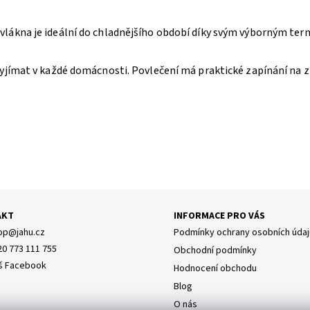
lákna je ideální do chladnějšího období díky svým výborným ter
.
yjímat v každé domácnosti. Povlečení má praktické zapínání na z
AKT
INFORMACE PRO VÁS
op
@
jahu.cz
Podmínky ochrany osobních údaj
20 773 111 755
Obchodní podmínky
š Facebook
Hodnocení obchodu
Blog
O nás