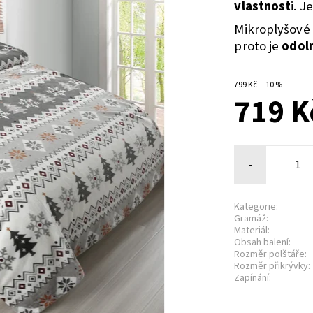
vlastnost
i. J
Mikroplyšové 
proto je
odoln
799 Kč
–10 %
719 K
-
Kategorie:
Gramáž:
Materiál:
Obsah balení:
Rozměr polštáře:
Rozměr přikrývky:
Zapínání: