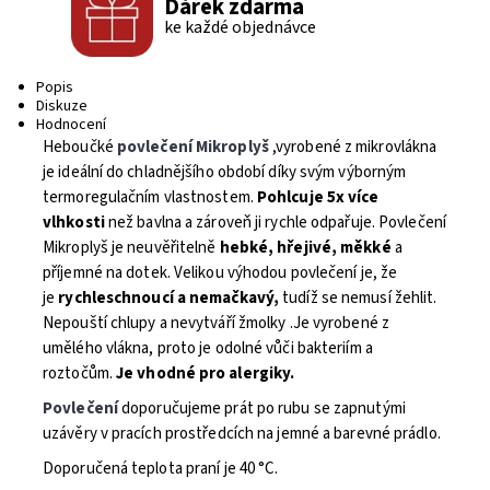
Dárek zdarma
ke každé objednávce
Popis
Diskuze
Hodnocení
Heboučké
povlečení Mikroplyš
,vyrobené z mikrovlákna
je ideální do chladnějšího období díky svým výborným
termoregulačním vlastnostem.
Pohlcuje 5x více
vlhkosti
než bavlna a zároveň ji rychle odpařuje. Povlečení
Mikroplyš je neuvěřitelně
hebké, hřejivé, měkké
a
příjemné na dotek. Velikou výhodou povlečení je, že
je
rychleschnoucí a nemačkavý,
tudíž se nemusí žehlit.
Nepouští chlupy a nevytváří žmolky .Je vyrobené z
umělého vlákna, proto je odolné vůči bakteriím a
roztočům.
Je vhodné pro alergiky.
Povlečení
doporučujeme prát po rubu se zapnutými
uzávěry v pracích prostředcích na jemné a barevné prádlo.
Doporučená teplota praní je 40 °C.