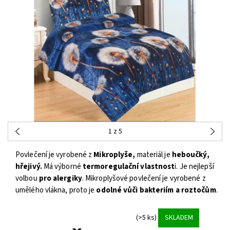
1
z 5
Povlečení je vyrobené z
Mikroplyše,
materiál je
heboučký,
hřejivý.
Má výborné
termoregulační vlastnost
i. Je nejlepší
volbou
pro alergiky
. Mikroplyšové povlečení je vyrobené z
umělého vlákna, proto je
odolné vůči bakteriím a roztočům
.
(>5 ks)
SKLADEM