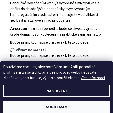
Heboučké povlečení Mikroplyš vyrobené z mikrovlákna je
ideální do chladnějšího období díky svým výborným
termoregulačním vlastnostem. Pohlcuje 5x více vlhkosti
než bavlna a zároveň ji rychle odpařuje.
Zaručí vám maximální pohodlí a bude se skvěle vyjímat v
každé domácnosti. Povlečení má praktické zapínání na zip.
Buďte první, kdo napíše příspěvek k této položce.
Přidat komentář
Buďte první, kdo napíše příspěvek k této položce.
Přidat hodnocení
Používáme cookies, abychom Vám umožnili pohodlné
prohlížení webu a díky analýze provozu webu neustále
zlepšovali jeho funkce, výkon a použitelnost.
Více informací
NASTAVENÍ
2026 © Jahu.cz, všechna práva vyhrazena
Vytvořil Shoptet
SOUHLASÍM