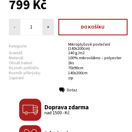
799 Kč
-
+
Mikroplyšové povlečení
Kategorie:
(140x200cm)
Gramáž:
240 g/m2
Materiál:
100% mikrovlákno – polyester
Obsah balení:
2ks
Rozměr polštáře:
70x90cm
Rozměr přikrývky:
140x200cm
Zapínání:
zip
Dotaz
Tisk
Doprava zdarma
nad 1500.-Kč