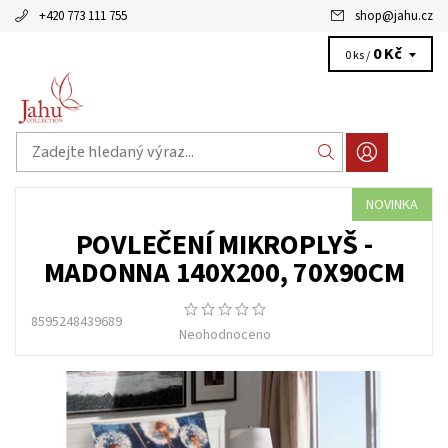
+420 773 111 755
shop
@
jahu.cz
0 Kč
0 ks /
NOVINKA
POVLEČENÍ MIKROPLYŠ -
MADONNA 140X200, 70X90CM
8595248439689
Neohodnoceno