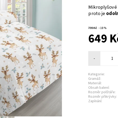
Mikroplyšové 
proto je
odoln
799 Kč
–18 %
649 K
-
Kategorie:
Gramáž:
Materiál:
Obsah balení:
Rozměr polštáře:
Rozměr přikrývky:
Zapínání: