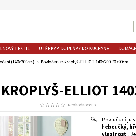
LNOVÝ TEXTIL
UTĚRKY A DOPLŇKY DO KUCHYNĚ
DOMÁC
ečení (140x200cm)
Povlečení mikroplyš-ELLIOT 140x200,70x90cm
KROPLYŠ-ELLIOT 14
Neohodnoceno
Povlečení je 
heboučký, hře
vlastnost
i. J