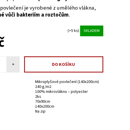
povlečení je vyrobené z umělého vlákna,
é vůči bakteriím a roztočům
.
(>5 ks)
SKLADEM
č
+
Mikroplyšové povlečení (140x200cm)
240 g/m2
100% mikrovlákno – polyester
2ks
70x90cm
140x200cm
Na zip