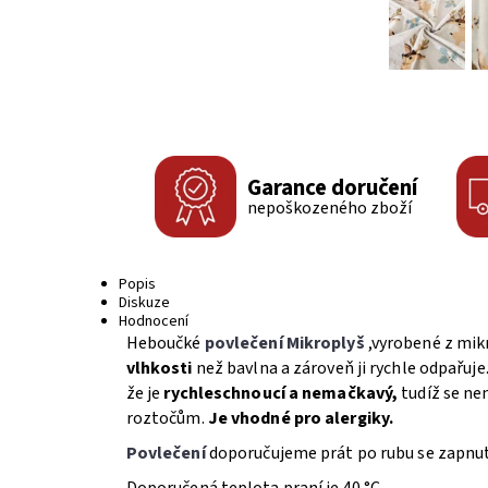
Garance doručení
nepoškozeného zboží
Popis
Diskuze
Hodnocení
Heboučké
povlečení Mikroplyš
,vyrobené z mik
vlhkosti
než bavlna a zároveň ji rychle odpařuje
že je
rychleschnoucí a nemačkavý,
tudíž se ne
roztočům.
Je vhodné pro alergiky.
Povlečení
doporučujeme prát po rubu se zapnut