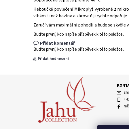
Doporučená teplota praní je 40 °C.
Heboučké povlečení Mikroplyš vyrobené z mikrov
vlhkosti než bavlna a zároveň ji rychle odpařuje
Zaručí vám maximální pohodlí a bude se skvěle v
Buďte první, kdo napíše příspěvek k této položce.
Přidat komentář
Buďte první, kdo napíše příspěvek k této položce.
Přidat hodnocení
KONT
sh
+4
Ná