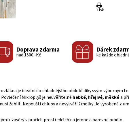
Tisk
Doprava zdarma
Dárek zdar
nad 1500.-Kč
ke každé objedn
rovlákna je ideální do chladnějšího období díky svým výborným
. Povlečení Mikroplyš je neuvěřitelně
hebké, hřejivé, měkké
a př
musí žehlit. Nepouští chlupy a nevytváří žmolky .Je vyrobené z um
ými uzávěry v pracích prostředcích na jemné a barevné prádlo.