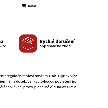
Dotaz
ma
Rychlé doručení
ávce
objednaného zboží
 termoregulačním vlastnostem.
Pohlcuje 5x více
íjemné na dotek. Velikou výhodou povlečení je,
ělého vlákna, proto je odolné vůči bakteriím a