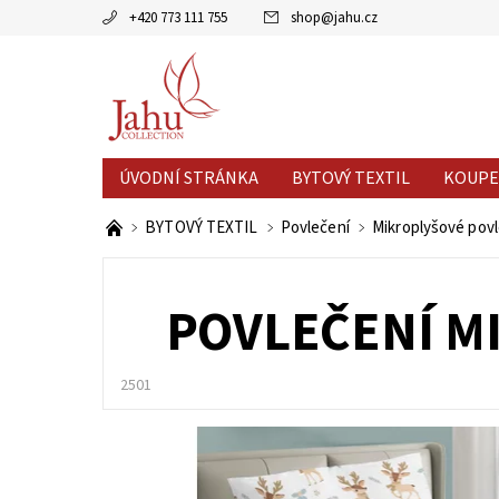
+420 773 111 755
shop
@
jahu.cz
ÚVODNÍ STRÁNKA
BYTOVÝ TEXTIL
KOUPE
AKCE MĚSÍCE
VÝPRODEJ %
BYTOVÝ TEXTIL
Povlečení
Mikroplyšové povl
POVLEČENÍ MI
2501