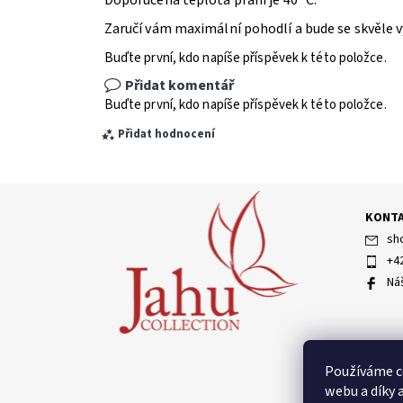
Doporučená teplota praní je 40 °C.
Zaručí vám maximální pohodlí a bude se skvěle v
Buďte první, kdo napíše příspěvek k této položce.
Přidat komentář
Buďte první, kdo napíše příspěvek k této položce.
Přidat hodnocení
KONT
sh
+4
Ná
Vložením hodnocení souhlasíte s
podmínkami ochran
Používáme c
webu a díky 