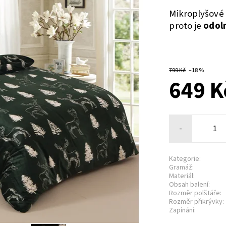
Mikroplyšové 
proto je
odoln
799 Kč
–18 %
649 K
-
Kategorie:
Gramáž:
Materiál:
Obsah balení:
Rozměr polštáře:
Rozměr přikrývky:
Zapínání: