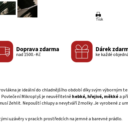
Tisk
Doprava zdarma
Dárek zdar
nad 1500.-Kč
ke každé objedn
rovlákna je ideální do chladnějšího období díky svým výborným
. Povlečení Mikroplyš je neuvěřitelně
hebké, hřejivé, měkké
a př
musí žehlit. Nepouští chlupy a nevytváří žmolky .Je vyrobené z um
ými uzávěry v pracích prostředcích na jemné a barevné prádlo.