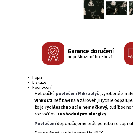
Garance doručení
nepoškozeného zboží
Popis
Diskuze
Hodnocení
Heboučké
povlečení Mikroplyš
,vyrobené z mik
vlhkosti
než bavlna a zároveň ji rychle odpařuje
že je
rychleschnoucí a nemačkavý,
tudíž se ne
roztočům.
Je vhodné pro alergiky.
Povlečení
doporučujeme prát po rubu se zapnut