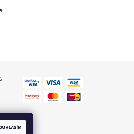
ip.
ů
OUHLASÍM