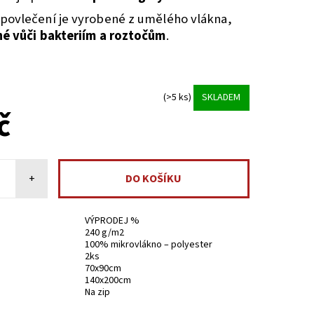
povlečení je vyrobené z umělého vlákna,
é vůči bakteriím a roztočům
.
(>5 ks)
SKLADEM
č
+
VÝPRODEJ %
240 g/m2
100% mikrovlákno – polyester
2ks
70x90cm
140x200cm
Na zip