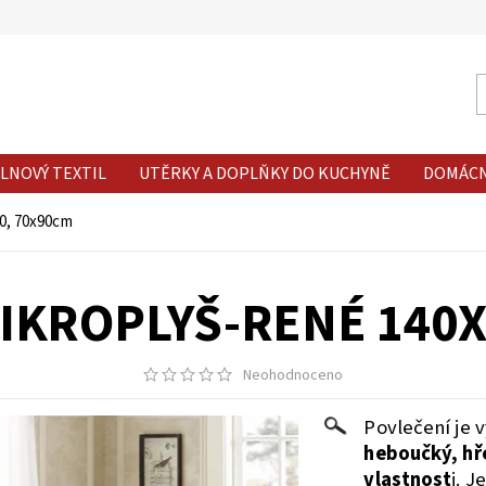
LNOVÝ TEXTIL
UTĚRKY A DOPLŇKY DO KUCHYNĚ
DOMÁC
0, 70x90cm
IKROPLYŠ-RENÉ 140X
Neohodnoceno
Povlečení je 
heboučký, hře
vlastnost
i. J