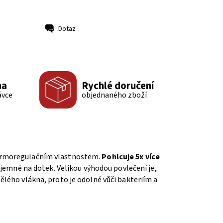
Dotaz
ma
Rychlé doručení
ávce
objednaného zboží
 termoregulačním vlastnostem.
Pohlcuje 5x více
íjemné na dotek. Velikou výhodou povlečení je,
ělého vlákna, proto je odolné vůči bakteriím a