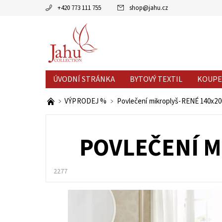
+420 773 111 755
shop
@
jahu.cz
ÚVODNÍ STRÁNKA
BYTOVÝ TEXTIL
KOUPE
AKCE MĚSÍCE
VÝPRODEJ %
VÝPRODEJ %
Povlečení mikroplyš-RENÉ 140x20
POVLEČENÍ M
2277