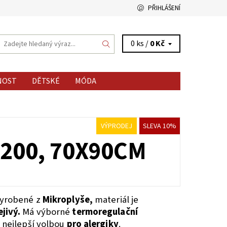
PŘIHLÁŠENÍ
0 ks /
0 Kč
NOST
DĚTSKÉ
MÓDA
VÝPRODEJ
SLEVA 10%
200, 70X90CM
vyrobené z
Mikroplyše,
materiál je
jivý.
Má výborné
termoregulační
e nejlepší volbou
pro alergiky
.