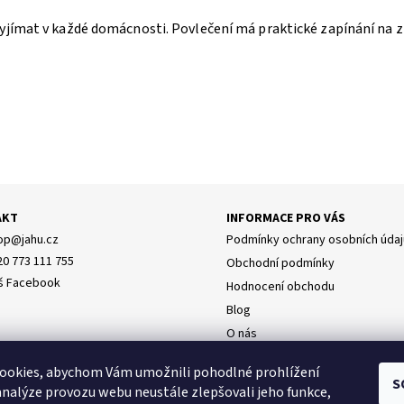
yjímat v každé domácnosti. Povlečení má praktické zapínání na z
AKT
INFORMACE PRO VÁS
op
@
jahu.cz
Podmínky ochrany osobních údaj
20 773 111 755
Obchodní podmínky
š Facebook
Hodnocení obchodu
Blog
O nás
Doprava
y osobních údajů
ookies, abychom Vám umožnili pohodlné prohlížení
Napište nám
S
analýze provozu webu neustále zlepšovali jeho funkce,