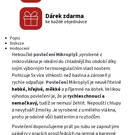
Dárek zdarma
ke každé objednávce
Popis
Diskuze
Hodnocení
Heboučké
povlečení Mikroplyš
,vyrobené z
mikrovlákna je ideální do chladnějšího období díky
svým výborným termoregulačním vlastnostem.
Pohlcuje 5x více vlhkosti než bavlna a zároveň ji
rychle odpařuje.
Povlečení
Mikroplyš je neuvěřitelně
hebké, hřejivé, měkké
a příjemné na dotek. Velikou
výhodou povlečení je, že je
rychleschnoucí a
nemačkavý,
tudíž se nemusí žehlit. Nepouští chlupy
a nevytváří žmolky .Je vyrobené z umělého vlákna,
proto je odolné vůči bakteriím a roztočům.
Povlečení doporučujeme prát po rubu se zapnutými
uzávěry v pracích prostředcích na jemné a barevné