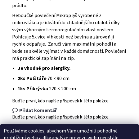
prádlo.
Heboučké povlečení Mikroplyš vyrobené z
mikrovlákna je ideální do chladnějšího období díky
svým výborným termoregulačním vlastnostem.
Pohlcuje 5x více vlhkosti než bavlna a zároveň ji
rychle odpařuje. Zaručí vám maximální pohodlí a
bude se skvěle vyjímat v každé domácnosti. Povlečení
má praktické zapínání na zip.
Je vhodné pro alergiky.
2ks Polštáře
70 × 90 cm
1ks Přikrývka
220 × 200 cm
Buďte první, kdo napíše příspěvek k této položce.
Přidat komentář
Buďte první, kdo napíše příspěvek k této položce.
Přidat hodnocení
Používáme cookies, abychom Vám umožnili pohodlné
prohlížení webu a díky analýze provozu webu neustále