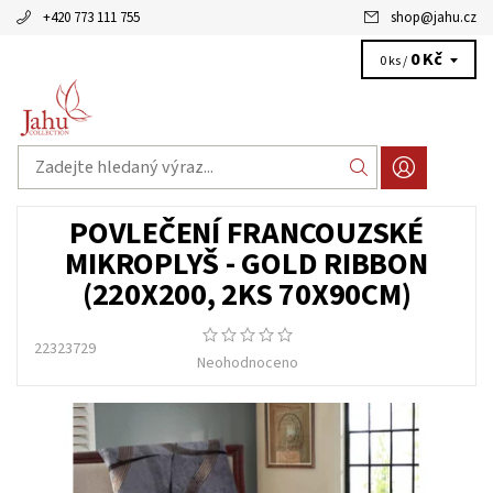
+420 773 111 755
shop
@
jahu.cz
0 Kč
0 ks /
POVLEČENÍ FRANCOUZSKÉ
MIKROPLYŠ - GOLD RIBBON
(220X200, 2KS 70X90CM)
22323729
Neohodnoceno