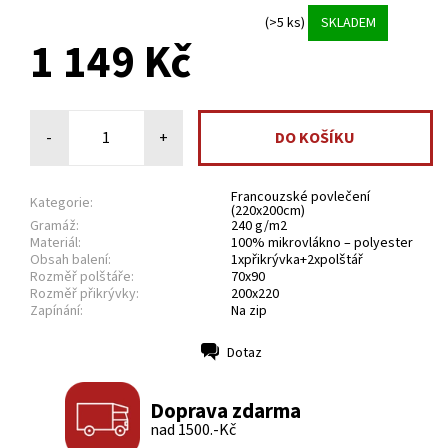
(>5 ks)
SKLADEM
1 149 Kč
-
+
Francouzské povlečení
Kategorie:
(220x200cm)
Gramáž:
240 g/m2
Materiál:
100% mikrovlákno – polyester
Obsah balení:
1xpřikrývka+2xpolštář
Rozměř polštáře:
70x90
Rozměř přikrývky:
200x220
Zapínání:
Na zip
Dotaz
Tisk
Doprava zdarma
nad 1500.-Kč