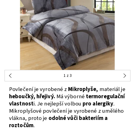
1
z 3
Povlečení je vyrobené z
Mikroplyše,
materiál je
heboučký, hřejivý.
Má výborné
termoregulační
vlastnost
i. Je nejlepší volbou
pro alergiky
.
Mikroplyšové povlečení je vyrobené z umělého
vlákna, proto je
odolné vůči bakteriím a
roztočům
.