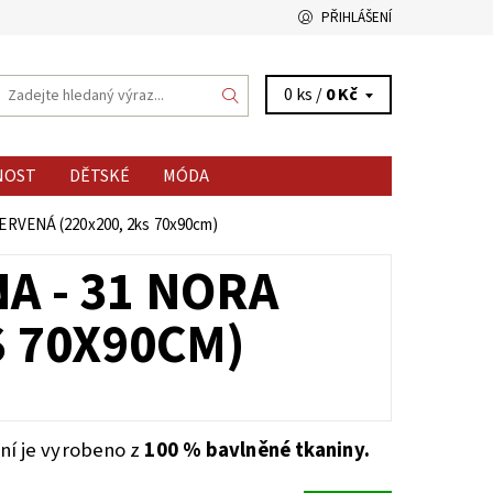
PŘIHLÁŠENÍ
0 ks /
0 Kč
NOST
DĚTSKÉ
MÓDA
ČERVENÁ (220x200, 2ks 70x90cm)
A - 31 NORA
S 70X90CM)
ní je vyrobeno z
100 % bavlněné tkaniny.