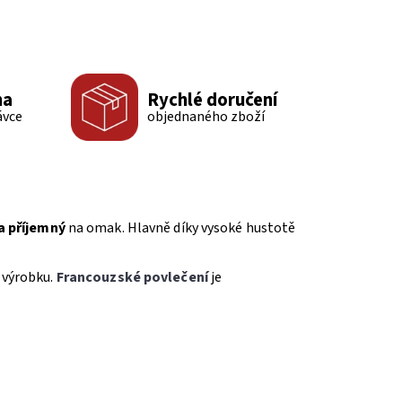
ma
Rychlé doručení
ávce
objednaného zboží
a příjemný
na omak. Hlavně díky vysoké hustotě
 výrobku.
Francouzské povlečení
je