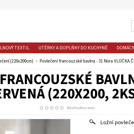
LNOVÝ TEXTIL
UTĚRKY A DOPLŇKY DO KUCHYNĚ
DOMÁC
ečení (220x200cm)
Povlečení francouzské bavlna - 31 Nora VLOČKA 
FRANCOUZSKÉ BAVLN
RVENÁ (220X200, 2K
Neohodnoceno
Ložní povleče