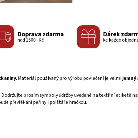
Doprava zdarma
Dárek zdar
nad 1500.-Kč
ke každé objedn
tkaniny.
Materiál používaný pro výrobu povlečení je velmi
jemný 
 Dodržujte prosím symboly údržby uvedené na textilní etiketě na
ude převlékání peřiny i polštáře hračkou.