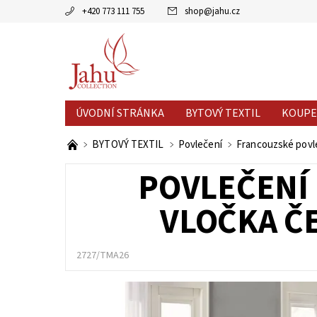
+420 773 111 755
shop
@
jahu.cz
ÚVODNÍ STRÁNKA
BYTOVÝ TEXTIL
KOUPE
AKCE MĚSÍCE
VÝPRODEJ %
BYTOVÝ TEXTIL
Povlečení
Francouzské povl
POVLEČENÍ 
VLOČKA ČE
2727/TMA26