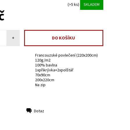
(>5 ks)
SKLADEM
č
+
Francouzské povlečení (220x200cm)
120g/m2
100% bavlna
1xpřikrývka+2xpolštář
70x90cm
200x220cm
Na zip
Dotaz