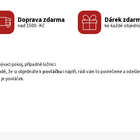
Doprava zdarma
Dárek zdar
nad 1500.-Kč
ke každé objedn
bývací pokoj, případně ložnici.
adě, že si objednáte k
povláčku
i náplň, rádi vám to povlečeme a odešl
je povláček.