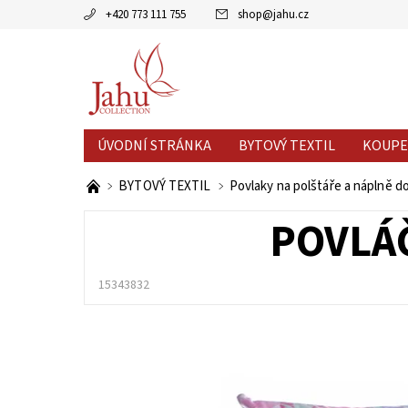
+420 773 111 755
shop
@
jahu.cz
ÚVODNÍ STRÁNKA
BYTOVÝ TEXTIL
KOUPE
AKCE MĚSÍCE
VÝPRODEJ %
BYTOVÝ TEXTIL
Povlaky na polštáře a náplně d
POVLÁČ
15343832