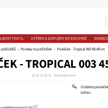
LNOVÝ TEXTIL
UTĚRKY A DOPLŇKY DO KUCHYNĚ
DOMÁC
o polštářků
Povlaky na polštářek
Povláček - Tropical 003 45x45cm
EK - TROPICAL 003 
Neohodnoceno
Ozdobný povláček 
ložnici.