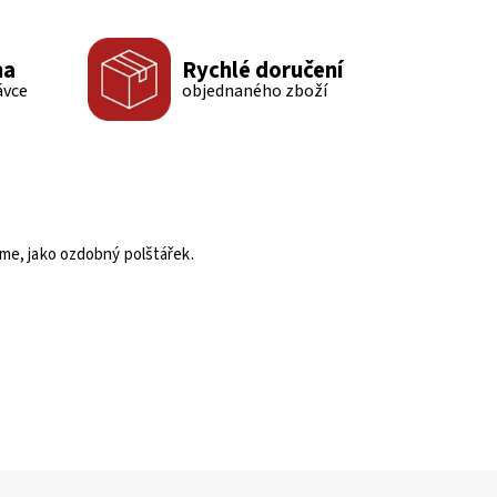
ma
Rychlé doručení
ávce
objednaného zboží
eme, jako ozdobný polštářek.