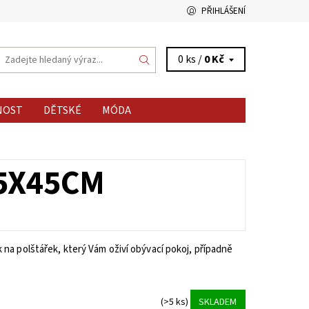
PŘIHLÁŠENÍ
0 ks /
0 Kč
NOST
DĚTSKÉ
MÓDA
45X45CM
na polštářek, který Vám oživí obývací pokoj, případně
(>5 ks)
SKLADEM