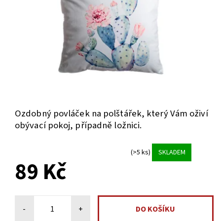
Ozdobný povláček na polštářek, který Vám oživí
obývací pokoj, případně ložnici.
(>5 ks)
SKLADEM
89 Kč
-
+