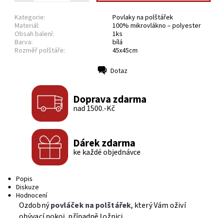
Kategorie:
Povlaky na polštářek
Materiál:
100% mikrovlákno – polyester
Obsah balení:
1ks
Barva:
bílá
Rozměř polštáře:
45x45cm
Dotaz
Tisk
Doprava zdarma
nad 1500.-Kč
Dárek zdarma
ke každé objednávce
Popis
Diskuze
Hodnocení
Ozdobný
povláček na polštářek
, který Vám oživí
obývací pokoj, případně ložnici.