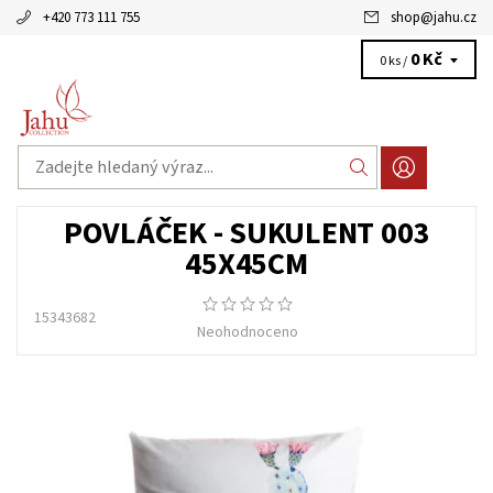
+420 773 111 755
shop
@
jahu.cz
0 Kč
0 ks /
POVLÁČEK - SUKULENT 003
45X45CM
15343682
Neohodnoceno