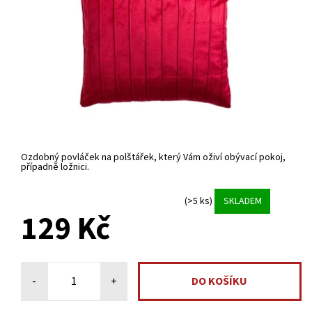
Ozdobný povláček na polštářek, který Vám oživí obývací pokoj,
případně ložnici.
(>5 ks)
SKLADEM
129 Kč
-
+