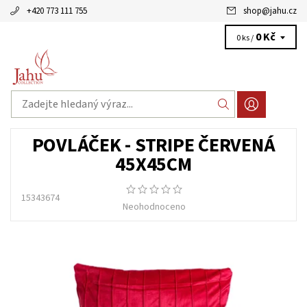
+420 773 111 755
shop
@
jahu.cz
0 Kč
0 ks /
POVLÁČEK - STRIPE ČERVENÁ
45X45CM
15343674
Neohodnoceno