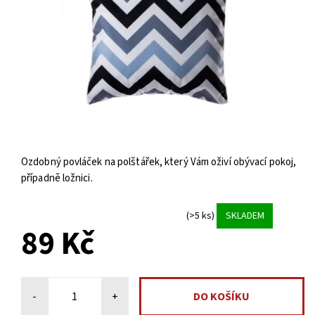
Ozdobný povláček na polštářek, který Vám oživí obývací pokoj,
případně ložnici.
(>5 ks)
SKLADEM
89 Kč
-
+