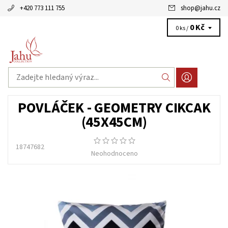
+420 773 111 755
shop
@
jahu.cz
0 Kč
0 ks /
POVLÁČEK - GEOMETRY CIKCAK
(45X45CM)
18747682
Neohodnoceno