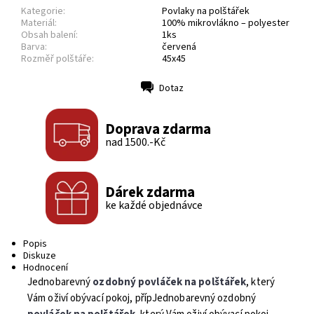
Kategorie:
Povlaky na polštářek
Materiál:
100% mikrovlákno – polyester
Obsah balení:
1ks
Barva:
červená
Rozměř polštáře:
45x45
Dotaz
Tisk
Doprava zdarma
nad 1500.-Kč
Dárek zdarma
ke každé objednávce
Popis
Diskuze
Hodnocení
Jednobarevný
ozdobný povláček na polštářek
, který
Vám oživí obývací pokoj, přípJednobarevný ozdobný