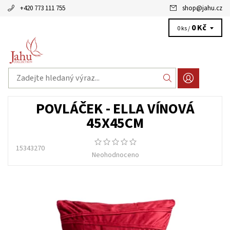
+420 773 111 755
shop
@
jahu.cz
0 Kč
0 ks /
POVLÁČEK - ELLA VÍNOVÁ
45X45CM
15343270
Neohodnoceno