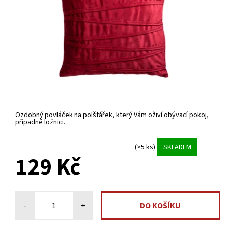
Ozdobný povláček na polštářek, který Vám oživí obývací pokoj,
případně ložnici.
(>5 ks)
SKLADEM
129 Kč
-
+