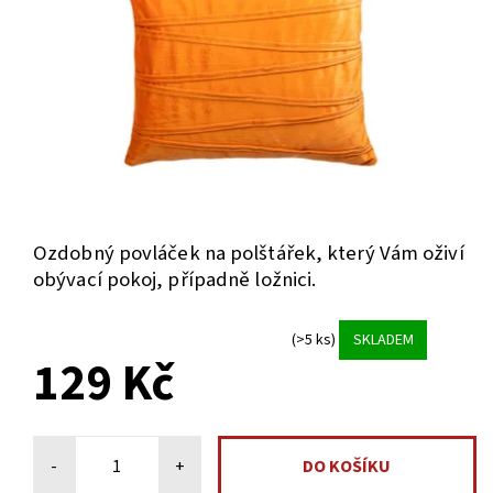
Ozdobný povláček na polštářek, který Vám oživí
obývací pokoj, případně ložnici.
(>5 ks)
SKLADEM
129 Kč
-
+