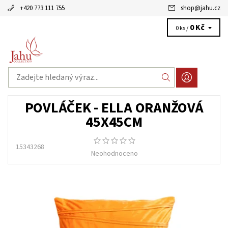
+420 773 111 755
shop
@
jahu.cz
0 Kč
0 ks /
POVLÁČEK - ELLA ORANŽOVÁ
45X45CM
15343268
Neohodnoceno