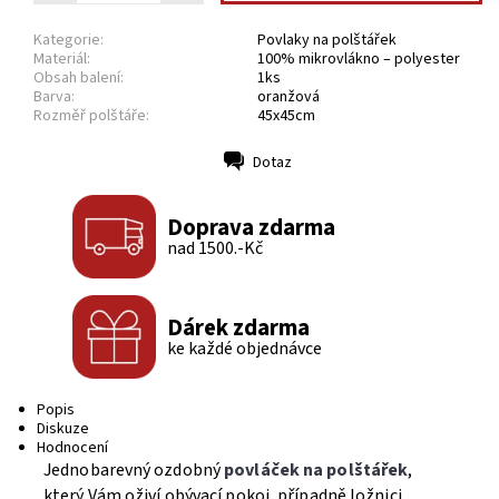
Kategorie:
Povlaky na polštářek
Materiál:
100% mikrovlákno – polyester
Obsah balení:
1ks
Barva:
oranžová
Rozměř polštáře:
45x45cm
Dotaz
Tisk
Doprava zdarma
nad 1500.-Kč
Dárek zdarma
ke každé objednávce
Popis
Diskuze
Hodnocení
Jednobarevný ozdobný
povláček na polštářek
,
který Vám oživí obývací pokoj, případně ložnici.