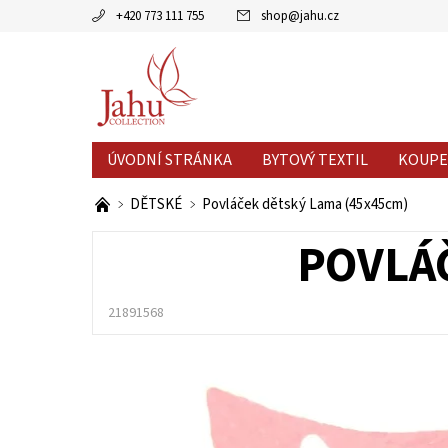
+420 773 111 755
shop
@
jahu.cz
ÚVODNÍ STRÁNKA
BYTOVÝ TEXTIL
KOUPE
AKCE MĚSÍCE
VÝPRODEJ %
DĚTSKÉ
Povláček dětský Lama (45x45cm)
POVLÁČ
21891568