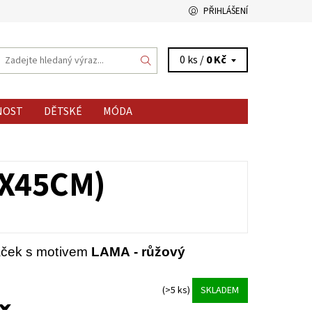
PŘIHLÁŠENÍ
0 ks /
0 Kč
NOST
DĚTSKÉ
MÓDA
5X45CM)
áček s motivem
LAMA - růžový
(>5 ks)
SKLADEM