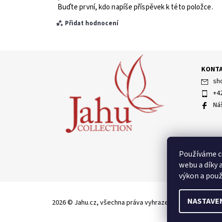
Buďte první, kdo napíše příspěvek k této položce.
Přidat hodnocení
KONT
sh
+4
Ná
Vložením hodnocení souhlasíte s
podmínkami ochran
Používáme c
webu a díky 
výkon a použ
NASTAVE
2026 © Jahu.cz, všechna práva vyhrazena