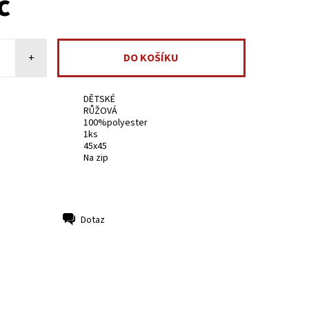
č
+
DĚTSKÉ
RŮŽOVÁ
100%polyester
1ks
45x45
Na zip
Dotaz