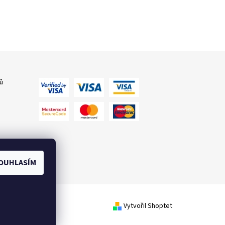
ů
OUHLASÍM
Vytvořil Shoptet