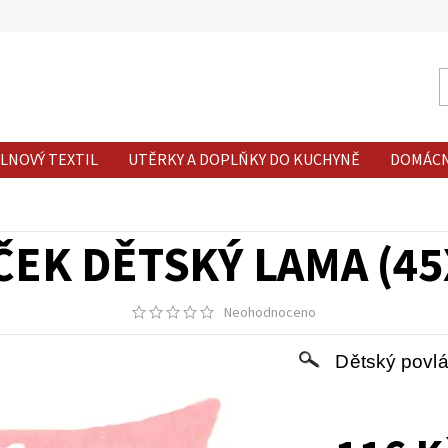
LNOVÝ TEXTIL
UTĚRKY A DOPLŇKY DO KUCHYNĚ
DOMÁC
EK DĚTSKÝ LAMA (4
Neohodnoceno
Dětský povl