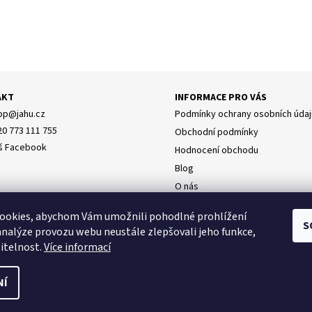
AKT
INFORMACE PRO VÁS
op
@
jahu.cz
Podmínky ochrany osobních údaj
20 773 111 755
Obchodní podmínky
š Facebook
Hodnocení obchodu
Blog
O nás
Doprava
y osobních údajů
ookies, abychom Vám umožnili pohodlné prohlížení
Napište nám
S
analýze provozu webu neustále zlepšovali jeho funkce,
itelnost.
Více informací
NÍ