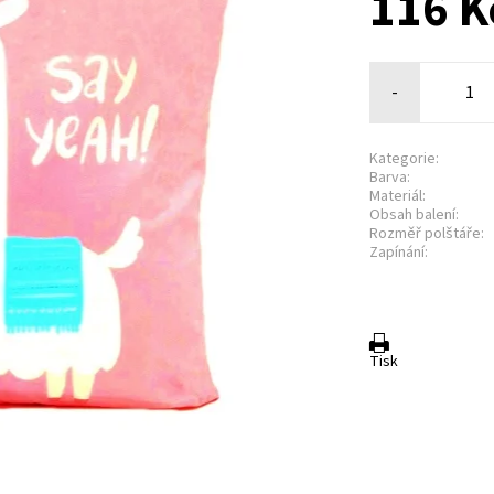
116 K
-
Kategorie:
Barva:
Materiál:
Obsah balení:
Rozměř polštáře:
Zapínání:
Tisk