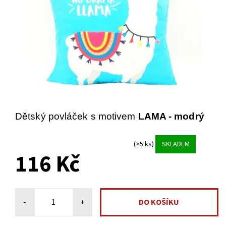
Dětský povláček s motivem
LAMA - modrý
(>5 ks)
SKLADEM
116 Kč
-
+