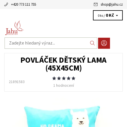
+420 773 111 755
shop
@
jahu.cz
0 Kč
0 ks /
POVLÁČEK DĚTSKÝ LAMA
(45X45CM)
21891583
1 hodnocení