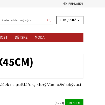
PŘIHLÁŠENÍ
0 ks /
0 Kč
NOST
DĚTSKÉ
MÓDA
X45CM)
ček na polštářek, který Vám oživí obývací
(>5 ks)
SKLADEM