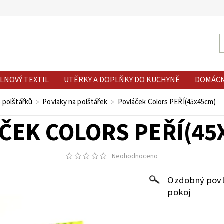
LNOVÝ TEXTIL
UTĚRKY A DOPLŇKY DO KUCHYNĚ
DOMÁC
o polštářků
Povlaky na polštářek
Povláček Colors PEŘÍ(45x45cm)
ČEK COLORS PEŘÍ(45
Neohodnoceno
Ozdobný povlá
pokoj