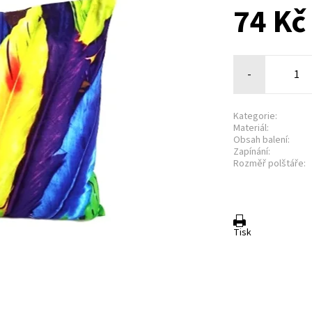
74 Kč
-
Kategorie:
Materiál:
Obsah balení:
Zapínání:
Rozměř polštáře:
Tisk