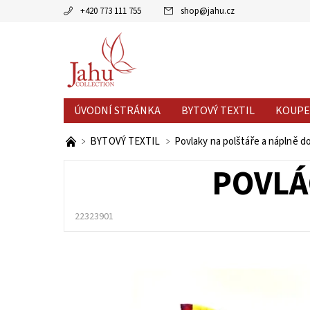
+420 773 111 755
shop
@
jahu.cz
ÚVODNÍ STRÁNKA
BYTOVÝ TEXTIL
KOUPE
AKCE MĚSÍCE
VÝPRODEJ %
BYTOVÝ TEXTIL
Povlaky na polštáře a náplně d
POVLÁ
22323901