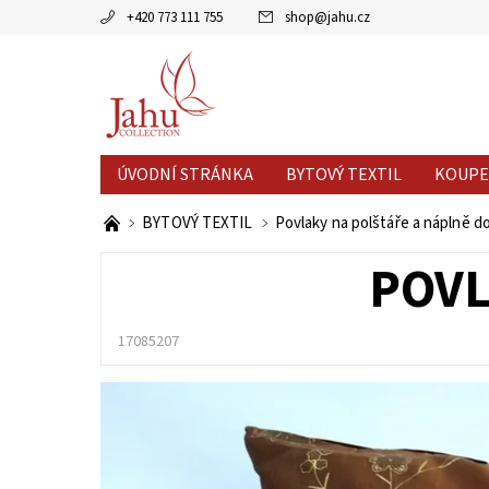
+420 773 111 755
shop
@
jahu.cz
ÚVODNÍ STRÁNKA
BYTOVÝ TEXTIL
KOUPE
AKCE MĚSÍCE
VÝPRODEJ %
BYTOVÝ TEXTIL
Povlaky na polštáře a náplně d
POVL
17085207