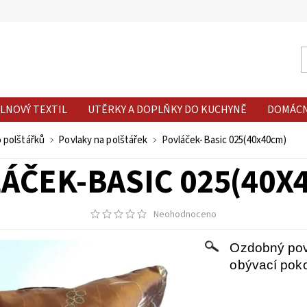
LNOVÝ TEXTIL
UTĚRKY A DOPLŇKY DO KUCHYNĚ
DOMÁC
o polštářků
Povlaky na polštářek
Povláček-Basic 025(40x40cm)
ÁČEK-BASIC 025(40X
Neohodnoceno
Ozdobný povl
obývací pokoj