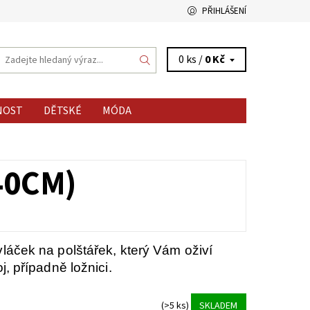
PŘIHLÁŠENÍ
0 ks /
0 Kč
NOST
DĚTSKÉ
MÓDA
40CM)
áček na polštářek, který Vám oživí
, případně ložnici.
(>5 ks)
SKLADEM