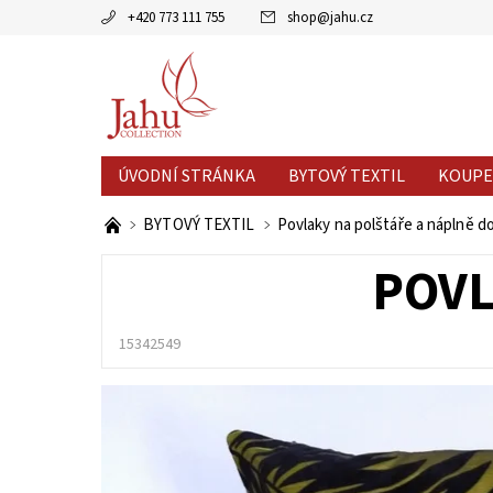
+420 773 111 755
shop
@
jahu.cz
ÚVODNÍ STRÁNKA
BYTOVÝ TEXTIL
KOUPE
AKCE MĚSÍCE
VÝPRODEJ %
BYTOVÝ TEXTIL
Povlaky na polštáře a náplně d
POVL
15342549