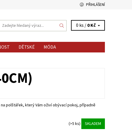
PŘIHLÁŠENÍ
0 ks /
0 Kč
NOST
DĚTSKÉ
MÓDA
40CM)
a polštářek, který Vám oživí obývací pokoj, případně
(>5 ks)
SKLADEM