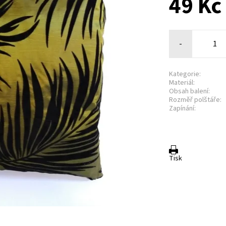
49 Kč
-
Kategorie:
Materiál:
Obsah balení:
Rozměř polštáře:
Zapínání:
Tisk