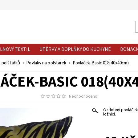
LNOVÝ TEXTIL
UTĚRKY A DOPLŇKY DO KUCHYNĚ
DOMÁC
o polštářků
Povlaky na polštářek
Povláček-Basic 018(40x40cm)
ÁČEK-BASIC 018(40X
Neohodnoceno
Ozdobný povláček n
ložnici.