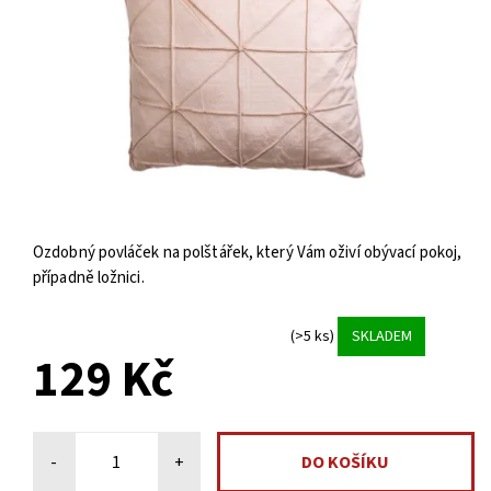
Ozdobný povláček na polštářek, který Vám oživí obývací pokoj,
případně ložnici.
(>5 ks)
SKLADEM
129 Kč
-
+