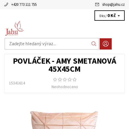
+420 773 111 755
shop
@
jahu.cz
0 Kč
0 ks /
POVLÁČEK - AMY SMETANOVÁ
45X45CM
15341614
Neohodnoceno