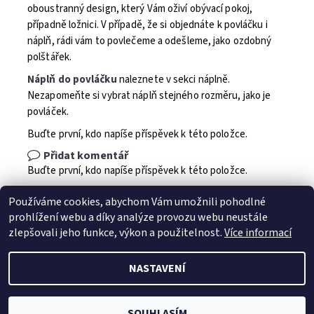
oboustranný design, který Vám oživí obývací pokoj,
případně ložnici. V případě, že si objednáte k povláčku i
náplň, rádi vám to povlečeme a odešleme, jako ozdobný
polštářek.
Náplň do povláčku
naleznete v sekci náplně.
Nezapomeňte si vybrat náplň stejného rozměru, jako je
povláček.
Buďte první, kdo napíše příspěvek k této položce.
Přidat komentář
Buďte první, kdo napíše příspěvek k této položce.
Přidat hodnocení
Používáme cookies, abychom Vám umožnili pohodlné
prohlížení webu a díky analýze provozu webu neustále
zlepšovali jeho funkce, výkon a použitelnost.
Více informací
NASTAVENÍ
2026 © Jahu.cz, všechna práva vyhrazena
Vytvořil Shoptet
SOUHLASÍM