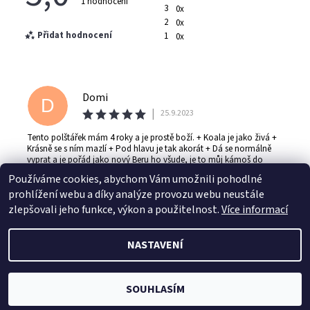
1 hodnocení
3
0x
2
0x
Přidat hodnocení
1
0x
Domi
D
|
25.9.2023
Tento polštářek mám 4 roky a je prostě boží. + Koala je jako živá +
Krásně se s ním mazlí + Pod hlavu je tak akorát + Dá se normálně
vyprat a je pořád jako nový Beru ho všude, je to můj kámoš do
nepohody.
Používáme cookies, abychom Vám umožnili pohodlné
prohlížení webu a díky analýze provozu webu neustále
zlepšovali jeho funkce, výkon a použitelnost.
Více informací
NASTAVENÍ
Vložením hodnocení souhlasíte s
podmínkami
ochrany osobních údajů
2026 © Jahu.cz, všechna práva vyhrazena
Vytvořil Shoptet
SOUHLASÍM