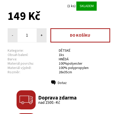
(1 ks)
SKLADEM
149 Kč
-
+
Kategorie:
DĚTSKÉ
Obsah balení:
1ks
Barva:
HNĚDÁ
Materiál povrchu:
100%polyester
Materiál výplně:
100% polypropylen
Rozměr:
26x35cm
Dotaz
Tisk
Doprava zdarma
nad 1500.-Kč