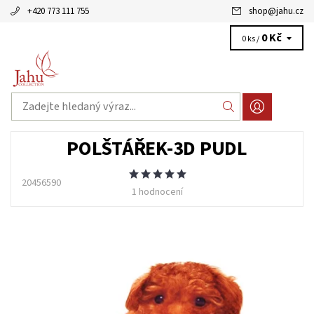
+420 773 111 755
shop
@
jahu.cz
0 Kč
0 ks /
POLŠTÁŘEK-3D PUDL
20456590
1 hodnocení