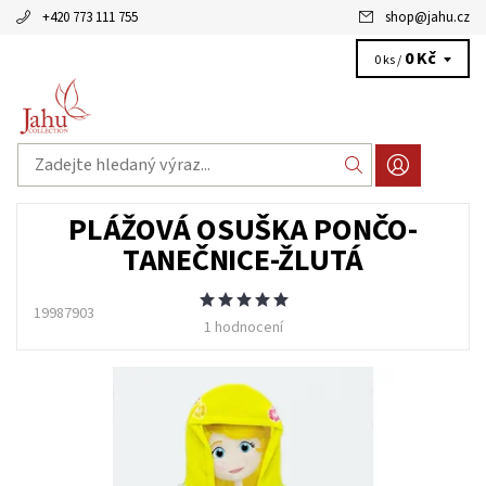
+420 773 111 755
shop
@
jahu.cz
0 Kč
0 ks /
PLÁŽOVÁ OSUŠKA PONČO-
TANEČNICE-ŽLUTÁ
19987903
1 hodnocení