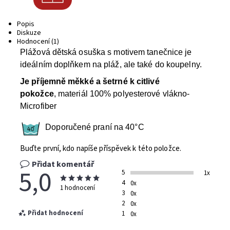
Popis
Diskuze
Hodnocení (1)
Plážová dětská osuška s motivem tanečnice je
ideálním doplňkem na pláž, ale také do koupelny.
Je příjemně měkké a šetrné k citlivé
pokožce
, materiál 100% polyesterové vlákno-
Microfiber
Doporučené praní na 40°C
Buďte první, kdo napíše příspěvek k této položce.
Přidat komentář
5,0
5
1x
4
0x
1 hodnocení
3
0x
2
0x
Přidat hodnocení
1
0x