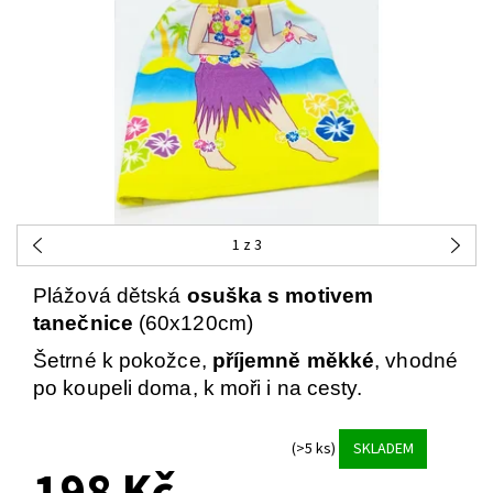
1
z 3
Plážová dětská
osuška s motivem
tanečnice
(60x120cm)
Šetrné k pokožce,
příjemně měkké
, vhodné
po koupeli doma, k moři i na cesty.
(>5 ks)
SKLADEM