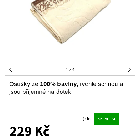
1
z 4
Osušky ze
100% bavlny
, rychle schnou a
jsou příjemné na dotek.
(2 ks)
SKLADEM
229 Kč