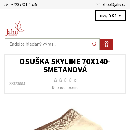
+420 773 111 755
shop
@
jahu.cz
0 Kč
0 ks /
OSUŠKA SKYLINE 70X140-
SMETANOVÁ
22323885
Neohodnoceno