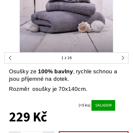
1
z 16
Osušky ze
100% bavlny
, rychle schnou a
jsou příjemné na dotek.
Rozměr osušky je 70x140cm.
(>5 ks)
SKLADEM
229 Kč