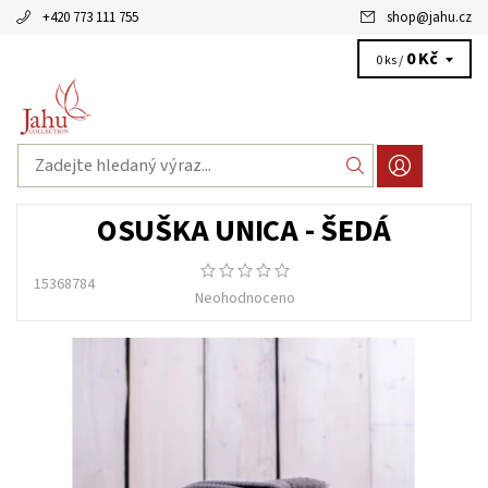
+420 773 111 755
shop
@
jahu.cz
0 Kč
0 ks /
OSUŠKA UNICA - ŠEDÁ
15368784
Neohodnoceno