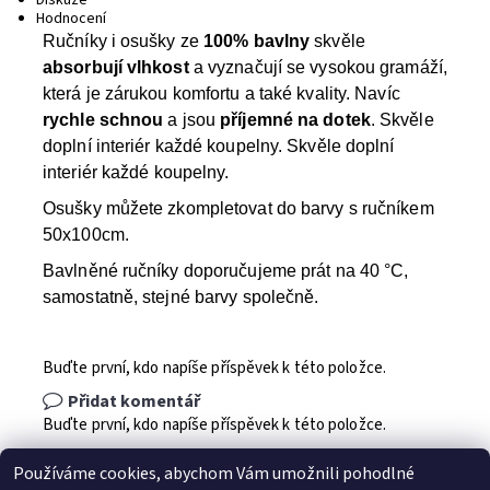
Diskuze
Hodnocení
Ručníky i osušky ze
100% bavlny
skvěle
absorbují vlhkost
a vyznačují se vysokou gramáží,
která je zárukou komfortu a také kvality. Navíc
rychle schnou
a jsou
příjemné na dotek
. Skvěle
doplní interiér každé koupelny. Skvěle doplní
interiér každé koupelny.
Osušky můžete zkompletovat do barvy s ručníkem
50x100cm.
Bavlněné ručníky doporučujeme prát na 40 °C,
samostatně, stejné barvy společně.
Buďte první, kdo napíše příspěvek k této položce.
Přidat komentář
Buďte první, kdo napíše příspěvek k této položce.
Přidat hodnocení
Používáme cookies, abychom Vám umožnili pohodlné