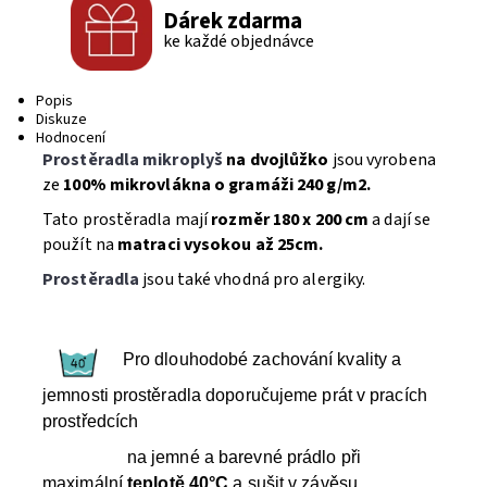
Dárek zdarma
ke každé objednávce
Popis
Diskuze
Hodnocení
Prostěradla mikroplyš
na dvojlůžko
jsou vyrobena
ze
100% mikrovlákna o gramáži 240 g/m2.
Tato prostěradla mají
rozměr 180 x 200 cm
a dají se
použít na
matraci vysokou až 25cm.
Prostěradla
jsou také vhodná pro alergiky.
Pro dlouhodobé zachování kvality a
jemnosti prostěradla doporučujeme prát v pracích
prostředcích
na jemné a barevné prádlo při
maximální
teplotě 40°C
a sušit v závěsu.