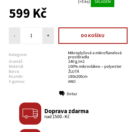
(>5 ks)
SKLADEM
599 Kč
-
+
Mikroplyšová a mikroflanelová
Kategorie:
prostěradla
Gramáž:
240 g/m2
Materiál:
100% mikrovlákno – polyester
Barva:
ŽLUTÁ
Rozměr:
180x200cm
S gumou:
ANO
Dotaz
Tisk
Doprava zdarma
nad 1500.-Kč