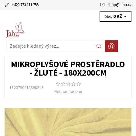
+420 773 111 755
shop
@
jahu.cz
0 Kč
0 ks /
MIKROPLYŠOVÉ PROSTĚRADLO
- ŽLUTÉ - 180X200CM
1820790615368219
Neohodnoceno