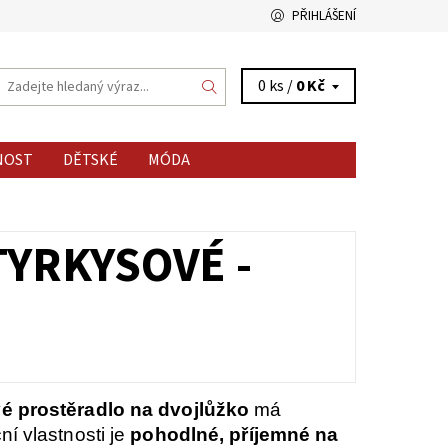
PŘIHLÁŠENÍ
0 ks /
0 Kč
NOST
DĚTSKÉ
MÓDA
TYRKYSOVÉ -
é prostěradlo na dvojlůžko
má
í vlastnosti je
pohodlné, příjemné na