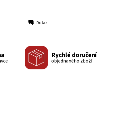
Dotaz
ma
Rychlé doručení
ávce
objednaného zboží