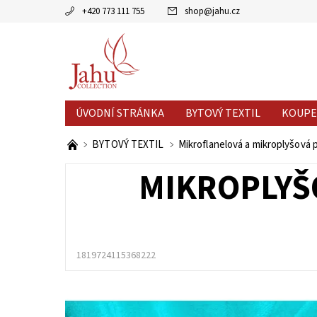
+420 773 111 755
shop
@
jahu.cz
ÚVODNÍ STRÁNKA
BYTOVÝ TEXTIL
KOUPE
AKCE MĚSÍCE
VÝPRODEJ %
BYTOVÝ TEXTIL
Mikroflanelová a mikroplyšová 
MIKROPLYŠO
1819724115368222