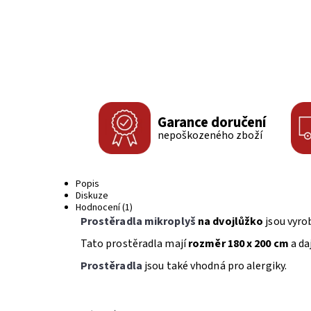
Garance doručení
nepoškozeného zboží
Popis
Diskuze
Hodnocení (1)
Prostěradla mikroplyš
na dvojlůžko
jsou vyr
Tato prostěradla mají
rozměr 180 x 200 cm
a da
Prostěradla
jsou také vhodná pro alergiky.