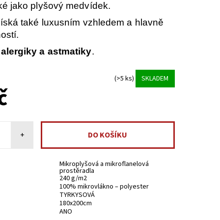
é jako plyšový medvídek.
íská také luxusním vzhledem a hlavně
ností.
alergiky a astmatiky
.
(>5 ks)
SKLADEM
č
+
Mikroplyšová a mikroflanelová
prostěradla
240 g/m2
100% mikrovlákno – polyester
TYRKYSOVÁ
180x200cm
ANO