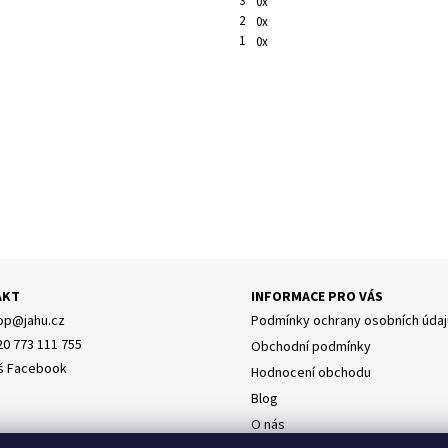
3
0x
2
0x
1
0x
AKT
INFORMACE PRO VÁS
y osobních údajů
op
@
jahu.cz
Podmínky ochrany osobních údaj
20 773 111 755
Obchodní podmínky
š Facebook
Hodnocení obchodu
Blog
O nás