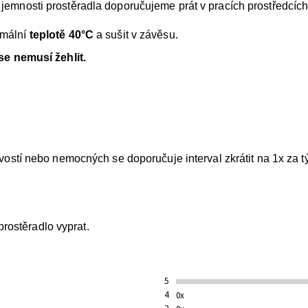
emnosti prostěradla doporučujeme prát v pracích prostředcíc
mální
teplotě 40°C
a sušit v závěsu.
se
nemusí žehlit.
í nebo nemocných se doporučuje interval zkrátit na 1x za t
těradlo vyprat.
5
4
0x