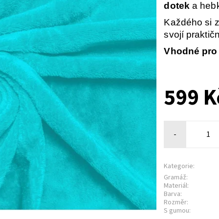
dotek
a hebk
Každého si z
svojí praktič
Vhodné pro 
599 K
-
Kategorie:
Gramáž:
Materiál:
Barva:
Rozměr:
S gumou: