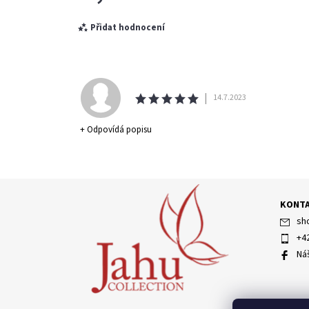
Přidat hodnocení
|
14.7.2023
+ Odpovídá popisu
KONT
Vložením hodnocení souhlasíte s
podmínkami ochran
sh
+4
Ná