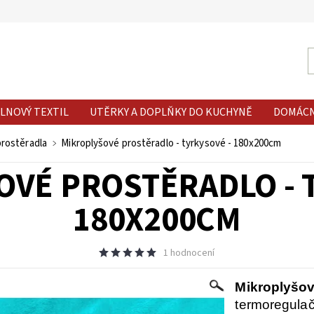
LNOVÝ TEXTIL
UTĚRKY A DOPLŇKY DO KUCHYNĚ
DOMÁC
prostěradla
Mikroplyšové prostěradlo - tyrkysové - 180x200cm
VÉ PROSTĚRADLO - 
180X200CM
1 hodnocení
Mikroplyšov
termoregulačn