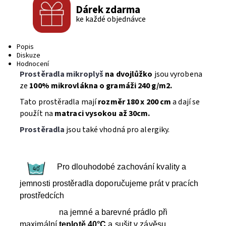
Dárek zdarma
ke každé objednávce
Popis
Diskuze
Hodnocení
Prostěradla mikroplyš
na dvojlůžko
jsou vyrobena
ze
100% mikrovlákna o gramáži 240 g/m2.
Tato prostěradla mají
rozměr 180 x 200 cm
a dají se
použít na
matraci vysokou až 30cm.
Prostěradla
jsou také vhodná pro alergiky.
Pro dlouhodobé zachování kvality a
jemnosti prostěradla doporučujeme prát v pracích
prostředcích
na jemné a barevné prádlo při
maximální
teplotě 40°C
a sušit v závěsu.