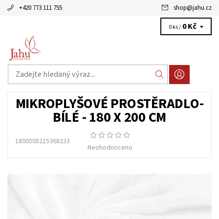
+420 773 111 755
shop
@
jahu.cz
0 Kč
0 ks /
MIKROPLYŠOVÉ PROSTĚRADLO-
BÍLÉ - 180 X 200 CM
1800505215368233
Neohodnoceno