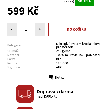
(>5 ks)
SKLADEM
599 Kč
-
+
Mikroplyšová a mikroflanelová
Kategorie:
prostěradla
Gramáž:
240 g/m2
Materiál:
100% mikrovlákno – polyester
Barva:
bílá
Rozměr:
180x200cm
S gumou:
ANO
Dotaz
Tisk
Doprava zdarma
nad 1500.-Kč