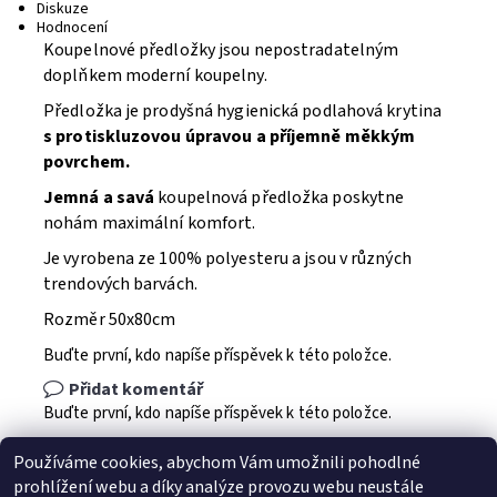
Diskuze
Hodnocení
Koupelnové předložky jsou nepostradatelným
doplňkem moderní koupelny.
Předložka je prodyšná hygienická podlahová krytina
s protiskluzovou úpravou a příjemně měkkým
povrchem.
Jemná a savá
koupelnová předložka poskytne
nohám maximální komfort.
Je vyrobena ze 100% polyesteru a jsou v různých
trendových barvách.
Rozměr 50x80cm
Buďte první, kdo napíše příspěvek k této položce.
Přidat komentář
Buďte první, kdo napíše příspěvek k této položce.
Přidat hodnocení
Používáme cookies, abychom Vám umožnili pohodlné
prohlížení webu a díky analýze provozu webu neustále