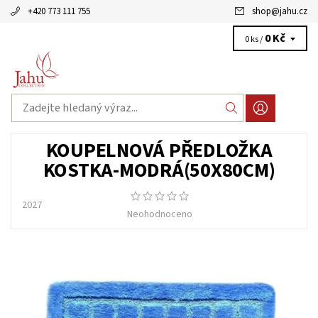
+420 773 111 755
shop
@
jahu.cz
0 Kč
0 ks /
KOUPELNOVÁ PŘEDLOŽKA
KOSTKA-MODRÁ(50X80CM)
2027
Neohodnoceno