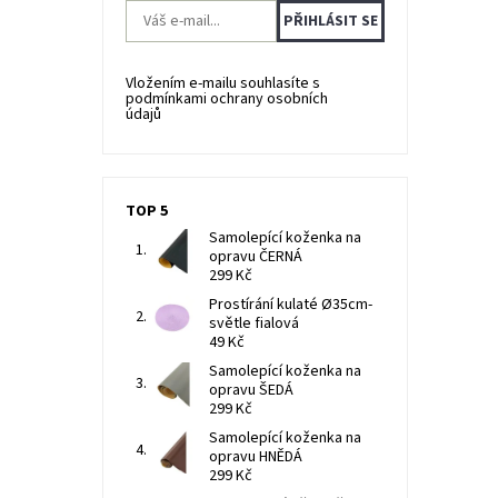
Vložením e-mailu souhlasíte s
podmínkami ochrany osobních
údajů
TOP 5
Samolepící koženka na
opravu ČERNÁ
299 Kč
Prostírání kulaté Ø35cm-
světle fialová
49 Kč
Samolepící koženka na
opravu ŠEDÁ
299 Kč
Samolepící koženka na
opravu HNĚDÁ
299 Kč