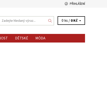
PŘIHLÁŠENÍ
0 ks /
0 Kč
NOST
DĚTSKÉ
MÓDA