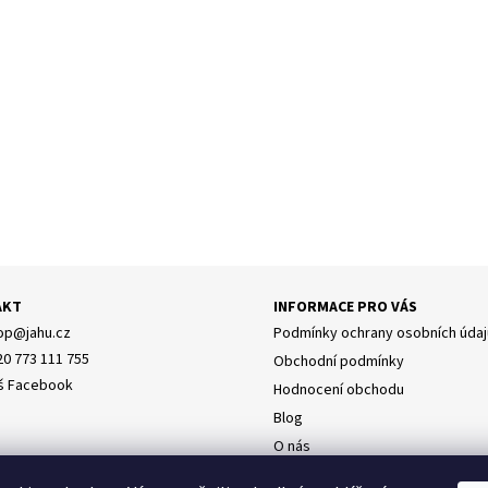
AKT
INFORMACE PRO VÁS
op
@
jahu.cz
Podmínky ochrany osobních údaj
20 773 111 755
Obchodní podmínky
š Facebook
Hodnocení obchodu
Blog
O nás
Doprava