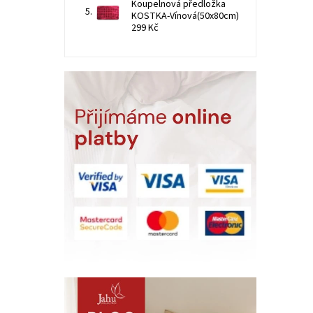
Koupelnová předložka
KOSTKA-Vínová(50x80cm)
299 Kč