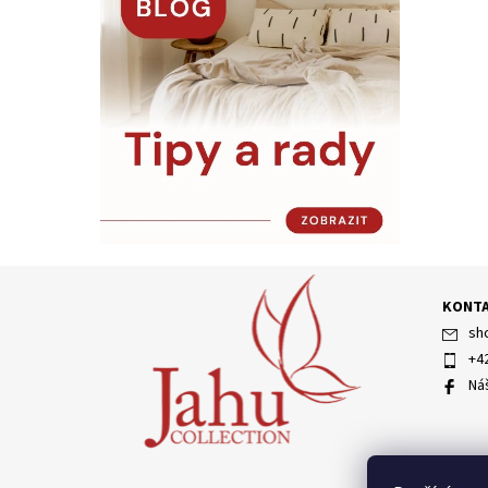
KONT
sh
+4
Ná