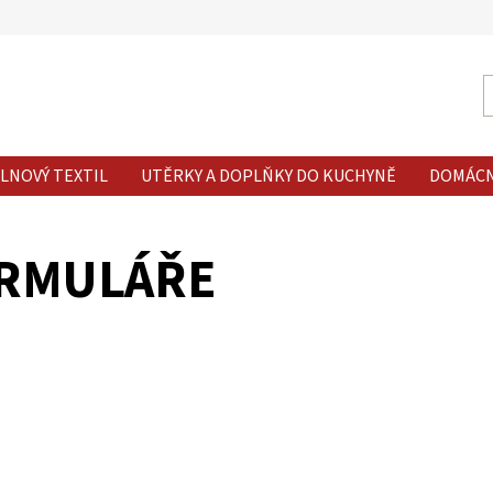
LNOVÝ TEXTIL
UTĚRKY A DOPLŇKY DO KUCHYNĚ
DOMÁC
RMULÁŘE