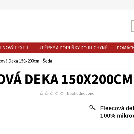
LNOVÝ TEXTIL
UTĚRKY A DOPLŇKY DO KUCHYNĚ
DOMÁC
cová Deka 150x200cm - Šedá
OVÁ DEKA 150X200CM 
Neohodnoceno
Fleecová de
100% mikrov