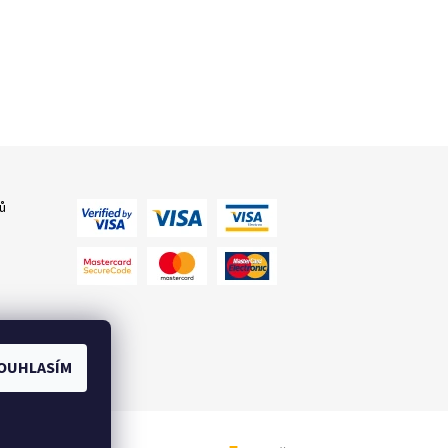
ů
OUHLASÍM