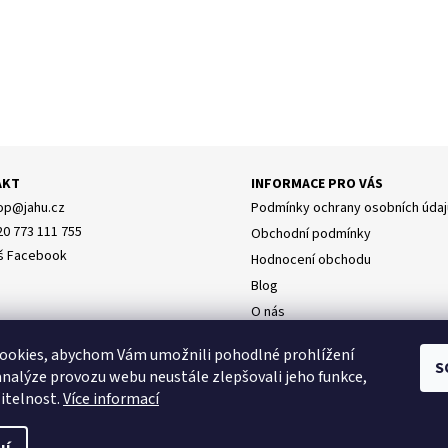
AKT
INFORMACE PRO VÁS
op
@
jahu.cz
Podmínky ochrany osobních údaj
20 773 111 755
Obchodní podmínky
š Facebook
Hodnocení obchodu
Blog
O nás
Doprava
y osobních údajů
ookies, abychom Vám umožnili pohodlné prohlížení
Napište nám
S
analýze provozu webu neustále zlepšovali jeho funkce,
itelnost.
Více informací