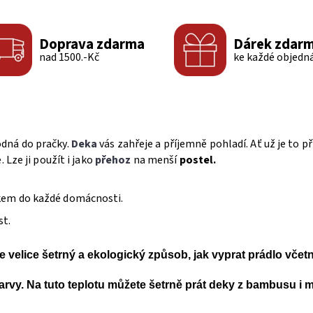
Doprava zdarma
Dárek zdar
nad 1500.-Kč
ke každé objedn
dná do pračky.
Deka
vás zahřeje a příjemně pohladí. Ať už je to 
 Lze ji použít i jako
přehoz
na menší
postel.
kem do každé domácnosti.
st.
je
velice šetrný a ekologický způsob
, jak vyprat prádlo včet
 barvy. Na tuto teplotu můžete šetrně prát deky z bambusu i 