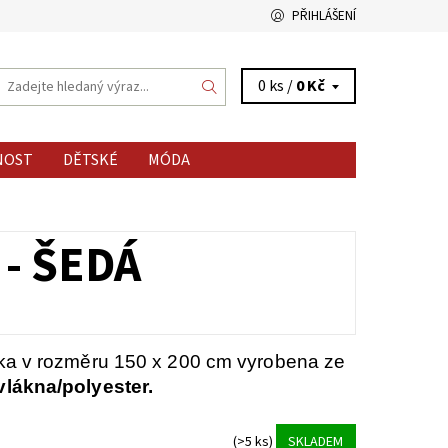
PŘIHLÁŠENÍ
0 ks /
0 Kč
NOST
DĚTSKÉ
MÓDA
- ŠEDÁ
ka v rozměru 150 x 200 cm vyrobena ze
lákna/polyester.
(>5 ks)
SKLADEM