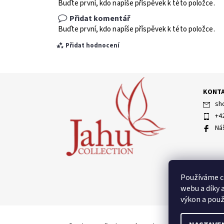
Buďte první, kdo napíše příspěvek k této položce.
Přidat komentář
Buďte první, kdo napíše příspěvek k této položce.
Přidat hodnocení
KONT
sh
+4
Ná
Vložením hodnocení souhlasíte s
podmínkami ochran
Používáme c
webu a díky 
výkon a použ