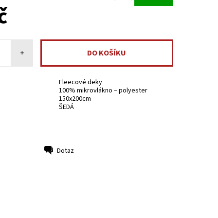
č
+
Fleecové deky
100% mikrovlákno – polyester
150x200cm
ŠEDÁ
Dotaz