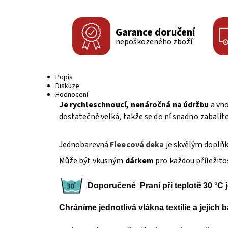
Garance doručení
nepoškozeného zboží
Popis
Diskuze
Hodnocení
Je rychleschnoucí, nenáročná na údržbu
a vho
dostatečně velká, takže se do ní snadno zabalíte.
Jednobarevná
Fleecová
deka
je skvělým doplň
Může být vkusným
dárkem
pro každou příležito
Doporučené Praní při teplotě 30 °C 
Chráníme jednotlivá vlákna textilie a jejich