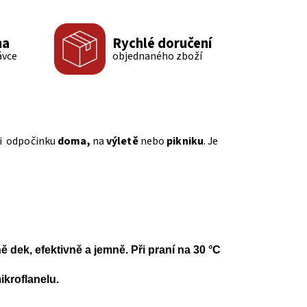
ma
Rychlé doručení
ávce
objednaného zboží
při odpočinku
doma,
na
výletě
nebo
pikniku
. Je
ně dek, efektivně a jemně. Při praní na 30 °C
mikroflanelu.