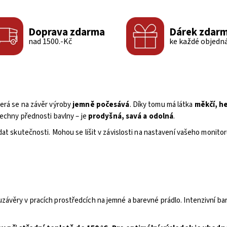
Doprava zdarma
Dárek zdar
nad 1500.-Kč
ke každé objedn
terá se na závěr výroby
jemně počesává
. Díky tomu má látka
měkčí, h
šechny přednosti bavlny – je
prodyšná, savá a odolná
.
dat skutečnosti. Mohou se lišit v závislosti na nastavení vašeho monitor
závěry v pracích prostředcích na jemné a barevné prádlo. Intenzivní b