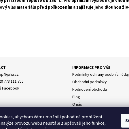
 při střední teplotě do 150 °C. Pro optimální výsledek je vhodn
ový vlas materiálu před poškozením a zajišťuje jeho dlouhou živ
AKT
INFORMACE PRO VÁS
op
@
jahu.cz
Podmínky ochrany osobních údaj
20 773 111 755
Obchodní podmínky
š Facebook
Hodnocení obchodu
Blog
O nás
Doprava
y osobních údajů
ookies, abychom Vám umožnili pohodlné prohlížení
Napište nám
S
analýze provozu webu neustále zlepšovali jeho funkce,