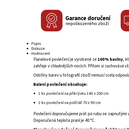
Garance doručení
nepoškozeného zboží
Popis
Diskuze
Hodnocení
Flanelové povlečení je vyrobené ze
100% bavlny
, k
zahřeje v chladnějších nocích. Přitom si zachovává v
Odstíny barev u fotografií zboží nemusí zcela odpoví
Balení povlečení obsahuje:
1 ks povlečení na přikrývku 140 x 200 cm
1 ks povlečení na polštář 70 x 90 cm
Povlečení doporučujeme prát po rubu se zapnutými u
Doporučená teplota praní je 40 °C.