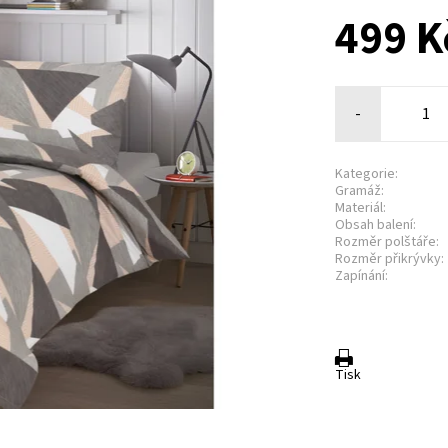
499 K
-
Kategorie:
Gramáž:
Materiál:
Obsah balení:
Rozměr polštáře:
Rozměr přikrývky:
Zapínání:
Tisk