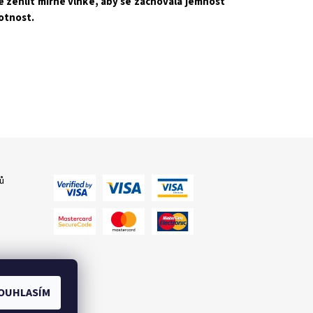
é žehlit mírně vlhké, aby se zachovala jemnost
otnost.
ů
OUHLASÍM