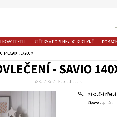
LNOVÝ TEXTIL
UTĚRKY A DOPLŇKY DO KUCHYNĚ
DOMÁC
O 140X200, 70X90CM
VLEČENÍ - SAVIO 140
Neohodnoceno
Měkoučké hřejivé 
Zipové zapínání