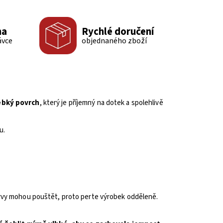
ma
Rychlé doručení
ávce
objednaného zboží
ebký povrch
, který je příjemný na dotek a spolehlivě
u.
arvy mohou pouštět, proto perte výrobek odděleně.