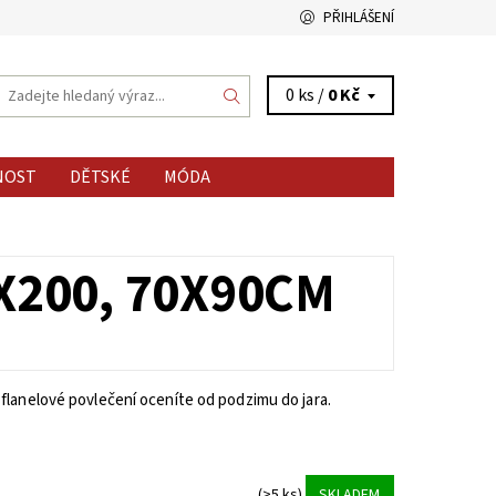
PŘIHLÁŠENÍ
0 ks /
0 Kč
NOST
DĚTSKÉ
MÓDA
X200, 70X90CM
flanelové povlečení oceníte od podzimu do jara.
(>5 ks)
SKLADEM