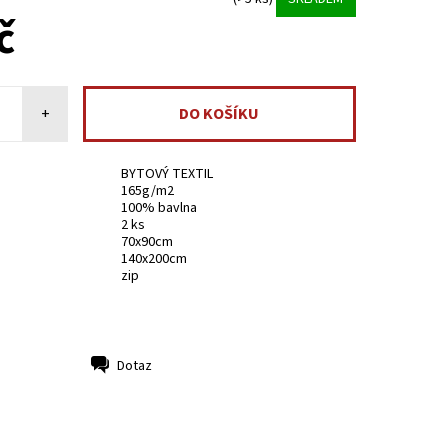
č
+
BYTOVÝ TEXTIL
165g/m2
100% bavlna
2 ks
70x90cm
140x200cm
zip
Dotaz