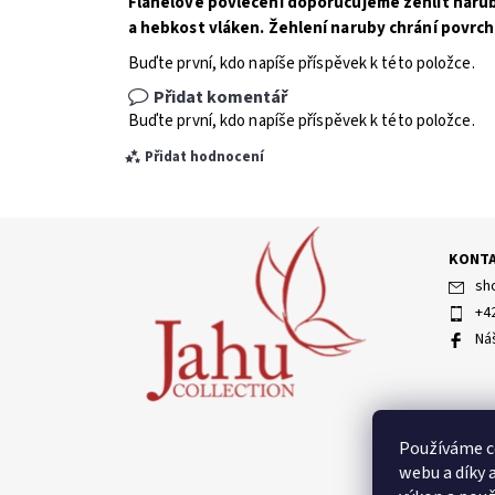
Flanelové povlečení doporučujeme žehlit naruby
a hebkost vláken. Žehlení naruby chrání povrch
Buďte první, kdo napíše příspěvek k této položce.
Přidat komentář
Buďte první, kdo napíše příspěvek k této položce.
Přidat hodnocení
KONT
sh
+4
Ná
Vložením hodnocení souhlasíte s
podmínkami ochran
Používáme c
webu a díky 