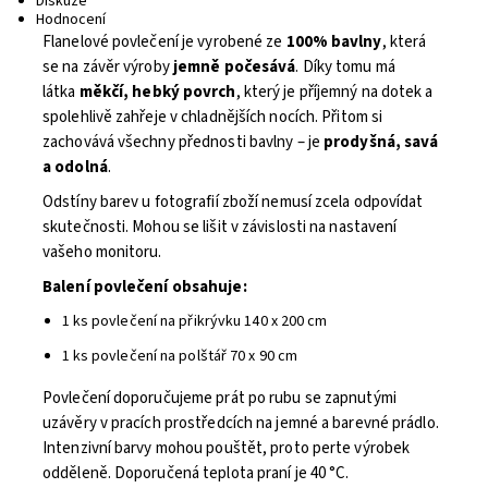
Diskuze
Hodnocení
Flanelové povlečení je vyrobené ze
100% bavlny
, která
se na závěr výroby
jemně počesává
. Díky tomu má
látka
měkčí, hebký povrch
, který je příjemný na dotek a
spolehlivě zahřeje v chladnějších nocích. Přitom si
zachovává všechny přednosti bavlny – je
prodyšná, savá
a odolná
.
Odstíny barev u fotografií zboží nemusí zcela odpovídat
skutečnosti. Mohou se lišit v závislosti na nastavení
vašeho monitoru.
Balení povlečení obsahuje:
1 ks povlečení na přikrývku 140 x 200 cm
1 ks povlečení na polštář 70 x 90 cm
Povlečení doporučujeme prát po rubu se zapnutými
uzávěry v pracích prostředcích na jemné a barevné prádlo.
Intenzivní barvy mohou pouštět, proto perte výrobek
odděleně. Doporučená teplota praní je 40 °C.