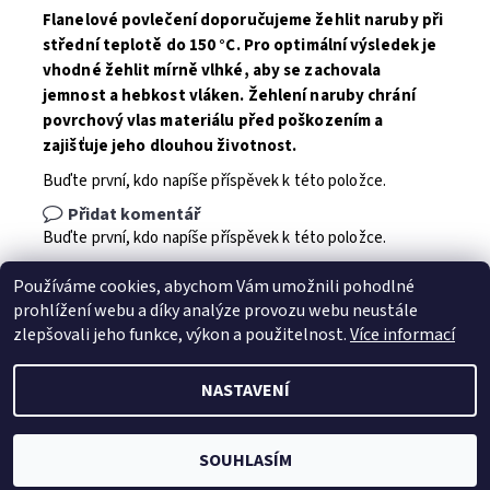
Flanelové povlečení doporučujeme žehlit naruby při
střední teplotě do 150 °C. Pro optimální výsledek je
vhodné žehlit mírně vlhké, aby se zachovala
jemnost a hebkost vláken. Žehlení naruby chrání
povrchový vlas materiálu před poškozením a
zajišťuje jeho dlouhou životnost.
Buďte první, kdo napíše příspěvek k této položce.
Přidat komentář
Buďte první, kdo napíše příspěvek k této položce.
Přidat hodnocení
Používáme cookies, abychom Vám umožnili pohodlné
prohlížení webu a díky analýze provozu webu neustále
zlepšovali jeho funkce, výkon a použitelnost.
Více informací
NASTAVENÍ
2026 © Jahu.cz, všechna práva vyhrazena
Vytvořil Shoptet
SOUHLASÍM