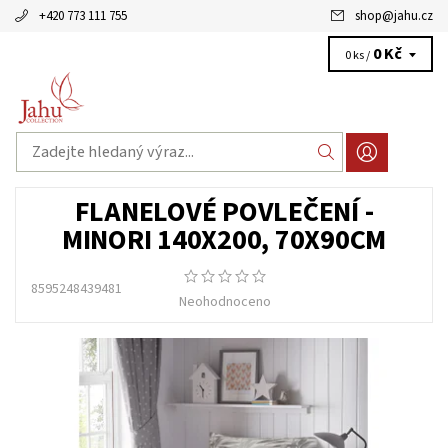
+420 773 111 755
shop
@
jahu.cz
0 Kč
0 ks /
FLANELOVÉ POVLEČENÍ -
MINORI 140X200, 70X90CM
8595248439481
Neohodnoceno