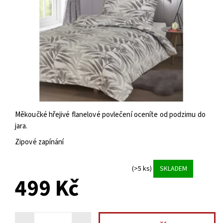
Měkoučké hřejivé flanelové povlečení oceníte od podzimu do
jara.
Zipové zapínání
(>5 ks)
SKLADEM
499 Kč