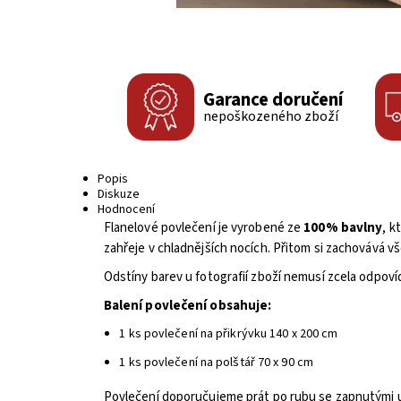
Garance doručení
nepoškozeného zboží
Popis
Diskuze
Hodnocení
Flanelové povlečení je vyrobené ze
100% bavlny
, k
zahřeje v chladnějších nocích. Přitom si zachovává v
Odstíny barev u fotografií zboží nemusí zcela odpoví
Balení povlečení obsahuje:
1 ks povlečení na přikrývku 140 x 200 cm
1 ks povlečení na polštář 70 x 90 cm
Povlečení doporučujeme prát po rubu se zapnutými u