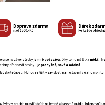
Doprava zdarma
Dárek zdar
nad 1500.-Kč
ke každé objedn
terá se na závěr výroby
jemně počesává
. Díky tomu má látka
měkčí, h
šechny přednosti bavlny – je
prodyšná, savá a odolná
.
dat skutečnosti. Mohou se lišit v závislosti na nastavení vašeho monitor
závěry v pracích prostředcích na jemné a barevné prádlo. Intenzivní b