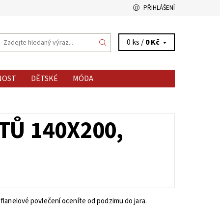
PŘIHLÁŠENÍ
0 ks /
0 Kč
NOST
DĚTSKÉ
MÓDA
TŮ 140X200,
flanelové povlečení oceníte od podzimu do jara.