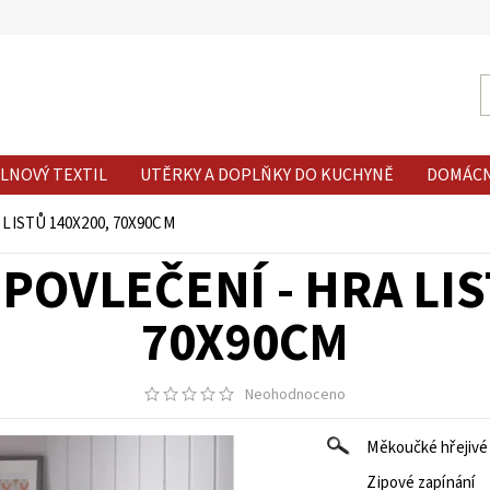
LNOVÝ TEXTIL
UTĚRKY A DOPLŇKY DO KUCHYNĚ
DOMÁC
LISTŮ 140X200, 70X90CM
POVLEČENÍ - HRA LIS
70X90CM
Neohodnoceno
Měkoučké hřejivé 
Zipové zapínání