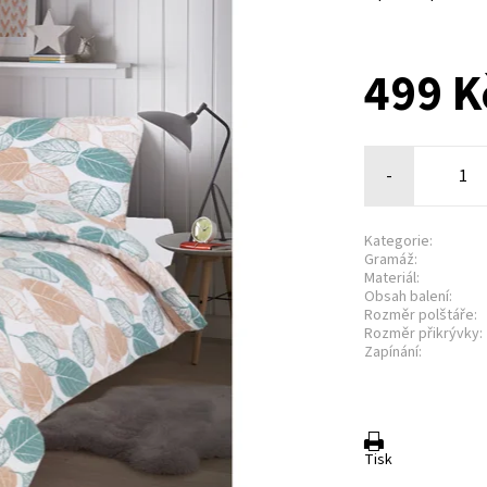
499 K
-
Kategorie:
Gramáž:
Materiál:
Obsah balení:
Rozměr polštáře:
Rozměr přikrývky:
Zapínání:
Tisk