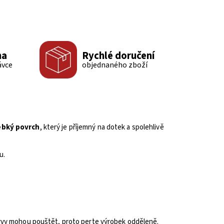
ma
Rychlé doručení
ávce
objednaného zboží
ebký povrch
, který je příjemný na dotek a spolehlivě
u.
arvy mohou pouštět, proto perte výrobek odděleně.