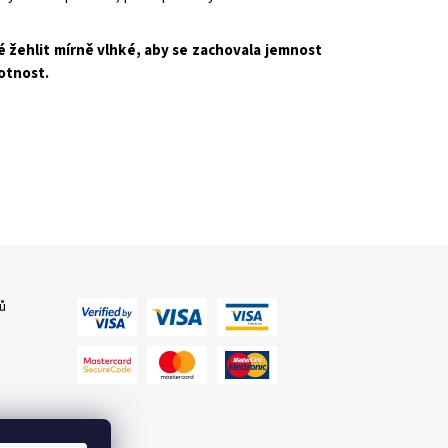
é žehlit mírně vlhké, aby se zachovala jemnost
otnost.
ů