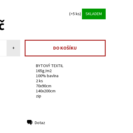
(>5 ks)
SKLADEM
č
+
BYTOVÝ TEXTIL
165g/m2
100% bavlna
2 ks
70x90cm
140x200cm
zip
Dotaz