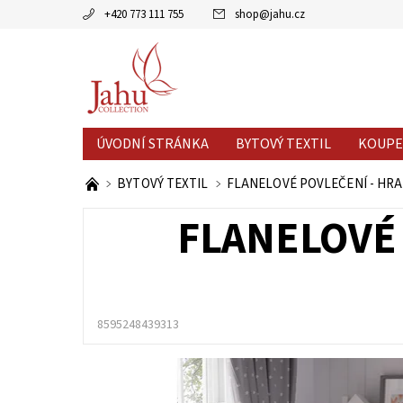
+420 773 111 755
shop
@
jahu.cz
ÚVODNÍ STRÁNKA
BYTOVÝ TEXTIL
KOUPE
AKCE MĚSÍCE
VÝPRODEJ %
BYTOVÝ TEXTIL
FLANELOVÉ POVLEČENÍ - HRA 
FLANELOVÉ 
8595248439313