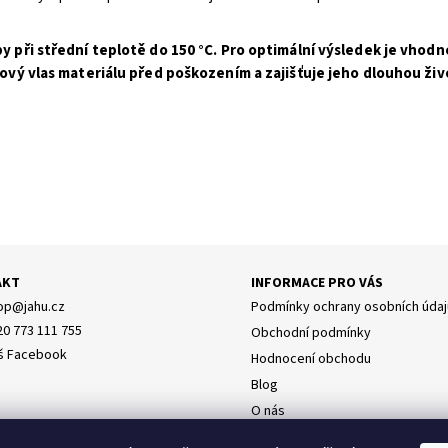
 při střední teplotě do 150 °C. Pro optimální výsledek je vhodn
ový vlas materiálu před poškozením a zajišťuje jeho dlouhou živ
AKT
INFORMACE PRO VÁS
op
@
jahu.cz
Podmínky ochrany osobních údaj
20 773 111 755
Obchodní podmínky
š Facebook
Hodnocení obchodu
Blog
O nás
Doprava