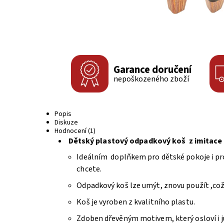
Garance doručení
nepoškozeného zboží
Popis
Diskuze
Hodnocení (1)
Dětský plastový odpadkový koš z imitace d
Ideálním doplňkem pro dětské pokoje i pro 
chcete.
Odpadkový koš lze umýt, znovu použít ,což
Koš je vyroben z kvalitního plastu.
Zdoben dřevěným motivem, který osloví i ju