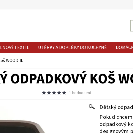
LNOVÝ TEXTIL
UTĚRKY A DOPLŇKY DO KUCHYNĚ
DOMÁC
oš WOOD II.
Ý ODPADKOVÝ KOŠ WO
1 hodnocení
Dětský odpadk
Pokud chceme
odpadkový koš
designovým 