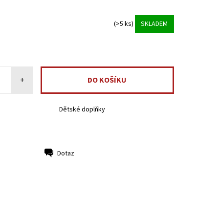
(>5 ks)
SKLADEM
+
Dětské doplňky
Dotaz