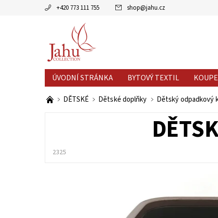
+420 773 111 755
shop
@
jahu.cz
ÚVODNÍ STRÁNKA
BYTOVÝ TEXTIL
KOUPE
AKCE MĚSÍCE
VÝPRODEJ %
DĚTSKÉ
Dětské doplňky
Dětský odpadkový k
DĚTSK
2325