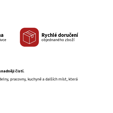
ma
Rychlé doručení
ávce
objednaného zboží
adněji čistí.
elny, pracovny, kuchyně a dalších míst, která