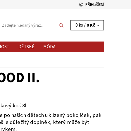
PŘIHLÁŠENÍ
0 ks /
0 Kč
NOST
DĚTSKÉ
MÓDA
OD II.
ový koš 8l.
 po našich dětech uklizený pokojíček, pak
 je důležitý doplněk, který může být i
prvkem.