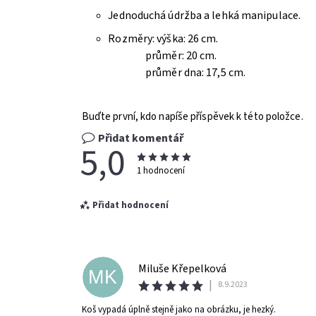
Jednoduchá údržba a lehká manipulace.
Rozměry: výška: 26 cm.
průměr: 20 cm.
průměr dna: 17,5 cm.
Buďte první, kdo napíše příspěvek k této položce.
Přidat komentář
5,0
1 hodnocení
Přidat hodnocení
Miluše Křepelková
MK
|
8.9.2023
Koš vypadá úplně stejně jako na obrázku, je hezký.