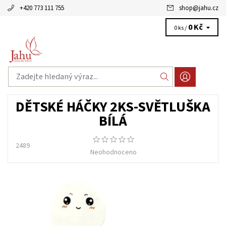
+420 773 111 755
shop
@
jahu.cz
0 Kč
0 ks /
DĚTSKÉ HÁČKY 2KS-SVĚTLUŠKA
BÍLÁ
2489
Neohodnoceno